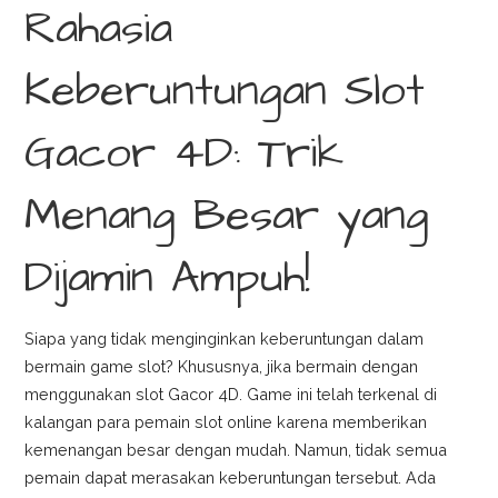
Rahasia
Keberuntungan Slot
Gacor 4D: Trik
Menang Besar yang
Dijamin Ampuh!
Siapa yang tidak menginginkan keberuntungan dalam
bermain game slot? Khususnya, jika bermain dengan
menggunakan slot Gacor 4D. Game ini telah terkenal di
kalangan para pemain slot online karena memberikan
kemenangan besar dengan mudah. Namun, tidak semua
pemain dapat merasakan keberuntungan tersebut. Ada