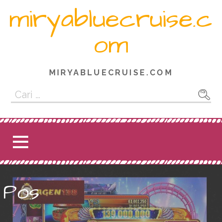
L
miryabluecruise.c
a
n
om
g
s
u
MIRYABLUECRUISE.COM
n
g
C
k
a
e
r
k
i
o
u
n
n
t
t
e
u
Pos
n
k
: