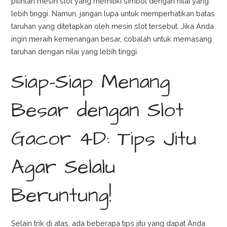
pilihlah mesin slot yang memiliki simbol dengan nilai yang
lebih tinggi. Namun, jangan lupa untuk memperhatikan batas
taruhan yang ditetapkan oleh mesin slot tersebut. Jika Anda
ingin meraih kemenangan besar, cobalah untuk memasang
taruhan dengan nilai yang lebih tinggi.
Siap-Siap Menang
Besar dengan Slot
Gacor 4D: Tips Jitu
Agar Selalu
Beruntung!
Selain trik di atas, ada beberapa tips jitu yang dapat Anda