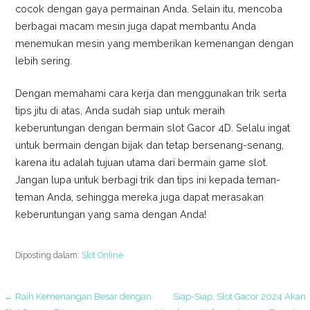
cocok dengan gaya permainan Anda. Selain itu, mencoba
berbagai macam mesin juga dapat membantu Anda
menemukan mesin yang memberikan kemenangan dengan
lebih sering.
Dengan memahami cara kerja dan menggunakan trik serta
tips jitu di atas, Anda sudah siap untuk meraih
keberuntungan dengan bermain slot Gacor 4D. Selalu ingat
untuk bermain dengan bijak dan tetap bersenang-senang,
karena itu adalah tujuan utama dari bermain game slot.
Jangan lupa untuk berbagi trik dan tips ini kepada teman-
teman Anda, sehingga mereka juga dapat merasakan
keberuntungan yang sama dengan Anda!
Diposting dalam:
Slot Online
N
← Raih Kemenangan Besar dengan
Siap-Siap, Slot Gacor 2024 Akan