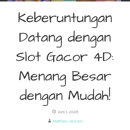
Keberuntungan
Datang dengan
Slot Gacor 4D:
Menang Besar
dengan Mudah!
Juni 1, 2026
Matthew Jackson