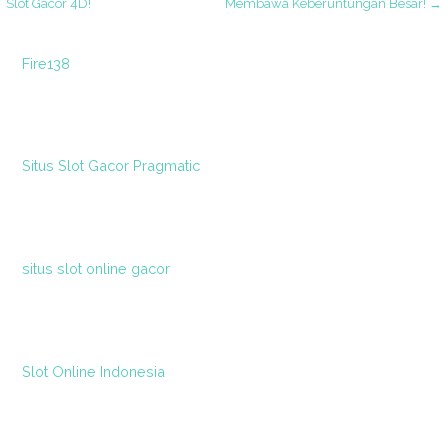
Slot Gacor 4D!
Membawa Keberuntungan Besar! →
a
Fire138
v
i
Situs Slot Gacor Pragmatic
g
a
situs slot online gacor
s
i
Slot Online Indonesia
p