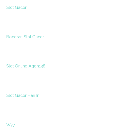
Slot Gacor
o
s
Bocoran Slot Gacor
Slot Online Agen138
Slot Gacor Hari Ini
W77