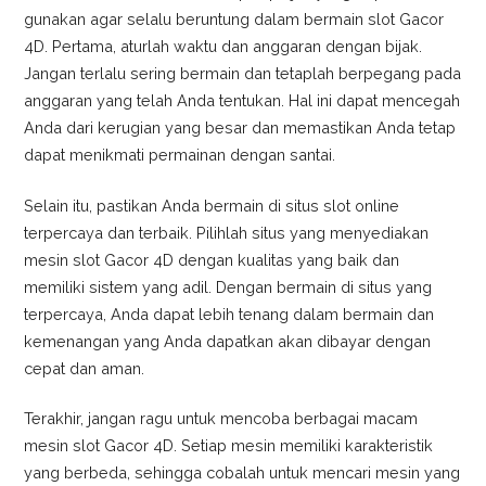
gunakan agar selalu beruntung dalam bermain slot Gacor
4D. Pertama, aturlah waktu dan anggaran dengan bijak.
Jangan terlalu sering bermain dan tetaplah berpegang pada
anggaran yang telah Anda tentukan. Hal ini dapat mencegah
Anda dari kerugian yang besar dan memastikan Anda tetap
dapat menikmati permainan dengan santai.
Selain itu, pastikan Anda bermain di situs slot online
terpercaya dan terbaik. Pilihlah situs yang menyediakan
mesin slot Gacor 4D dengan kualitas yang baik dan
memiliki sistem yang adil. Dengan bermain di situs yang
terpercaya, Anda dapat lebih tenang dalam bermain dan
kemenangan yang Anda dapatkan akan dibayar dengan
cepat dan aman.
Terakhir, jangan ragu untuk mencoba berbagai macam
mesin slot Gacor 4D. Setiap mesin memiliki karakteristik
yang berbeda, sehingga cobalah untuk mencari mesin yang