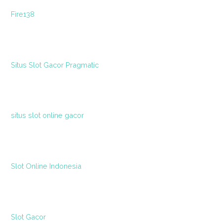
a
Fire138
v
i
Situs Slot Gacor Pragmatic
g
a
situs slot online gacor
s
i
Slot Online Indonesia
p
Slot Gacor