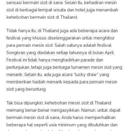
sensasi bermain slot di sana. Selain itu, kehadiran mesin
slot di berbagai tempat wisata dan hotel juga menambah
kehebohan bermain slot di Thailand.
Tidak hanya itu, di Thailand juga ada beberapa acara dan
festival yang khusus diselenggarakan untuk menghibur
para pemain mesin slot. Salah satunya adalah festival
Songkran yang diadakan setiap tahunnya di bulan April.
Festival ini tidak hanya menghadirkan parade dan
pertunjukan, tetapi juga berbagai turnamen mesin slot yang
menarik. Selain itu, ada juga acara “lucky draw” yang
memberikan hadiah menarik kepada para pemain mesin
slot yang beruntung.
Tak bisa dipungkiri, kehebohan mesin slot di Thailand
memang benar-benar mengasyikkan. Namun, untuk dapat
bermain mesin slot di sana, Anda harus memperhatikan
beberapa hal seperti usia minimum yang dibutuhkan dan