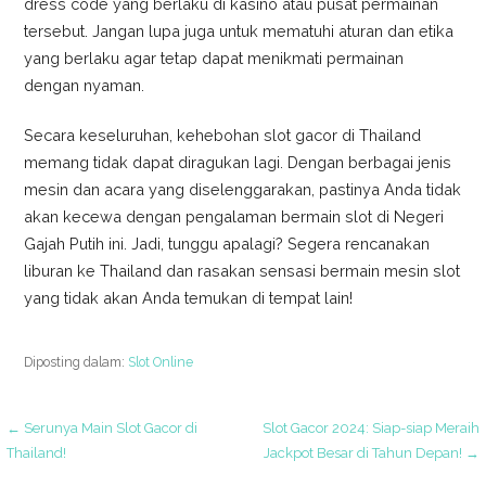
dress code yang berlaku di kasino atau pusat permainan
tersebut. Jangan lupa juga untuk mematuhi aturan dan etika
yang berlaku agar tetap dapat menikmati permainan
dengan nyaman.
Secara keseluruhan, kehebohan slot gacor di Thailand
memang tidak dapat diragukan lagi. Dengan berbagai jenis
mesin dan acara yang diselenggarakan, pastinya Anda tidak
akan kecewa dengan pengalaman bermain slot di Negeri
Gajah Putih ini. Jadi, tunggu apalagi? Segera rencanakan
liburan ke Thailand dan rasakan sensasi bermain mesin slot
yang tidak akan Anda temukan di tempat lain!
Diposting dalam:
Slot Online
N
← Serunya Main Slot Gacor di
Slot Gacor 2024: Siap-siap Meraih
Thailand!
Jackpot Besar di Tahun Depan! →