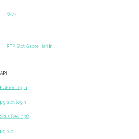
W77
RTP Slot Gacor Hari Ini
APi
EGP88 Login
pg slot login
Situs Devil138
pg slot