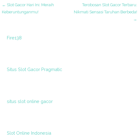
N
← Slot Gacor Hari Ini: Meraih
Terobosan Slot Gacor Terbaru:
Keberuntunganmu!
Nikmati Sensasi Taruhan Berbeda!
→
a
Fire138
v
i
Situs Slot Gacor Pragmatic
g
a
situs slot online gacor
s
i
Slot Online Indonesia