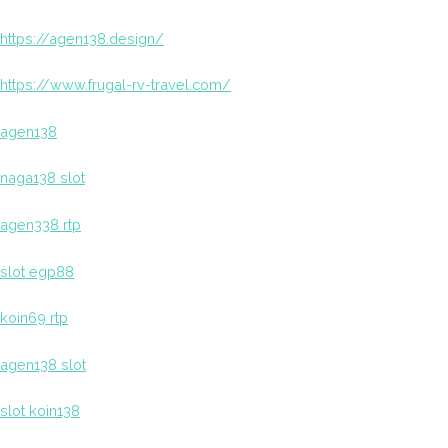
https://agen138.design/
https://www.frugal-rv-travel.com/
agen138
naga138 slot
agen338 rtp
slot egp88
koin69 rtp
agen138 slot
slot koin138