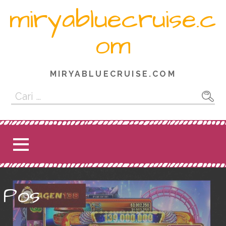
L
miryabluecruise.c
a
n
om
g
s
u
MIRYABLUECRUISE.COM
n
g
C
k
a
e
r
k
i
o
u
n
n
t
t
e
u
Pos
n
k
: