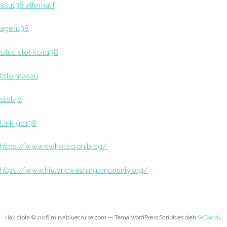
asu138 alternatif
agen138
situs slot koin138
toto macau
slot4d
Link go138
https://www.swholocron.blog/
https://www.historicwashingtoncounty.org/
Hak cipta © 2026 miryabluecruise.com — Tema WordPress Scribbles oleh
GoDaddy