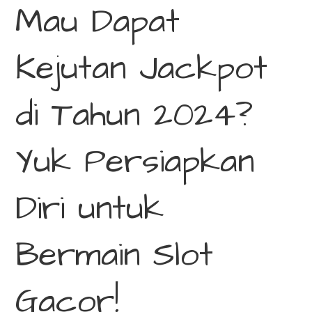
Mau Dapat
Kejutan Jackpot
di Tahun 2024?
Yuk Persiapkan
Diri untuk
Bermain Slot
Gacor!