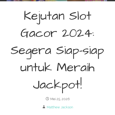
Kejutan Slot
Gacor 2024:
Segera Siap-siap
untuk Meraih
Jackpot!
Mei 25, 2026
Matthew Jackson