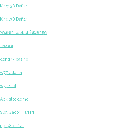
King138 Daftar
King138 Daftar
ทางเข้า sbobet ใหม่ล่าสุด
บอลสด
dong77 casino
w77 adalah
w77 slot
Apk slot demo
Slot Gacor Hari Ini
pg138 daftar