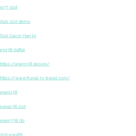
w77 slot
Apk slot demo
Slot Gacor Hari Ini
pg138 daftar
https://agen138.design/
https://www.frugal-rv-travel.com/
agen138
naga138 slot
agen338 rtp
slot egp88