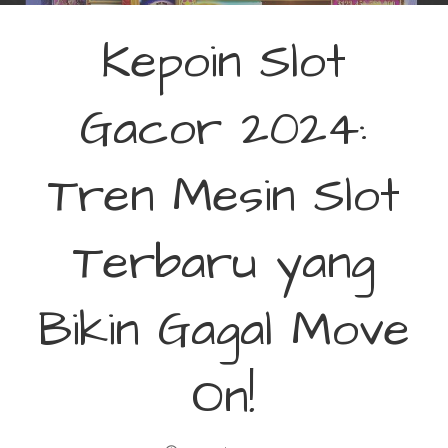
Kepoin Slot
Gacor 2024:
Tren Mesin Slot
Terbaru yang
Bikin Gagal Move
On!