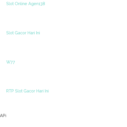
Slot Online Agen138
Slot Gacor Hari Ini
W77
RTP Slot Gacor Hari Ini
APi