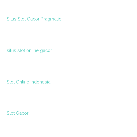
v
i
Situs Slot Gacor Pragmatic
g
a
situs slot online gacor
s
i
Slot Online Indonesia
p
Slot Gacor
o