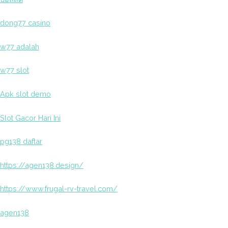
dong77 casino
w77 adalah
w77 slot
Apk slot demo
Slot Gacor Hari Ini
pg138 daftar
https://agen138.design/
https://www.frugal-rv-travel.com/
agen138