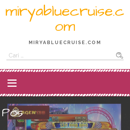
L
miryabluecruise.c
a
n
om
g
s
u
MIRYABLUECRUISE.COM
n
g
C
k
a
e
r
k
i
o
u
n
n
t
t
e
u
Pos
n
k
: