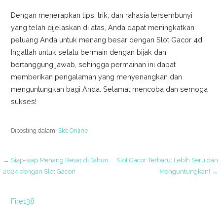
Dengan menerapkan tips, trik, dan rahasia tersembunyi
yang telah dijelaskan di atas, Anda dapat meningkatkan
peluang Anda untuk menang besar dengan Slot Gacor 4d.
Ingatlah untuk selalu bermain dengan bijak dan
bertanggung jawab, sehingga permainan ini dapat
memberikan pengalaman yang menyenangkan dan
menguntungkan bagi Anda. Selamat mencoba dan semoga
sukses!
Diposting dalam:
Slot Online
N
← Siap-siap Menang Besar di Tahun
Slot Gacor Terbaru: Lebih Seru dan
2024 dengan Slot Gacor!
Menguntungkan! →
a
Fire138