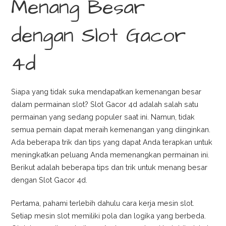
Menang Besar
dengan Slot Gacor
4d
Siapa yang tidak suka mendapatkan kemenangan besar
dalam permainan slot? Slot Gacor 4d adalah salah satu
permainan yang sedang populer saat ini. Namun, tidak
semua pemain dapat meraih kemenangan yang diinginkan.
Ada beberapa trik dan tips yang dapat Anda terapkan untuk
meningkatkan peluang Anda memenangkan permainan ini.
Berikut adalah beberapa tips dan trik untuk menang besar
dengan Slot Gacor 4d.
Pertama, pahami terlebih dahulu cara kerja mesin slot.
Setiap mesin slot memiliki pola dan logika yang berbeda.