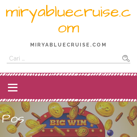
L
miryabluecruise.c
a
n
om
g
s
u
MIRYABLUECRUISE.COM
n
g
C
k
a
e
r
k
i
o
u
n
n
t
t
e
u
Pos
n
k
: