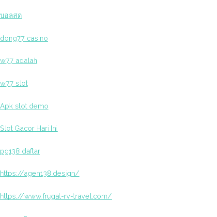
บอลสด
dong77 casino
w77 adalah
w77 slot
Apk slot demo
Slot Gacor Hari Ini
pg138 daftar
https://agen138.design/
https://www.frugal-rv-travel.com/