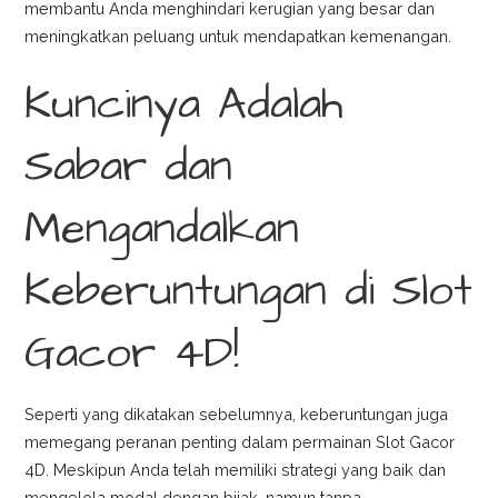
membantu Anda menghindari kerugian yang besar dan
meningkatkan peluang untuk mendapatkan kemenangan.
Kuncinya Adalah
Sabar dan
Mengandalkan
Keberuntungan di Slot
Gacor 4D!
Seperti yang dikatakan sebelumnya, keberuntungan juga
memegang peranan penting dalam permainan Slot Gacor
4D. Meskipun Anda telah memiliki strategi yang baik dan
mengelola modal dengan bijak, namun tanpa