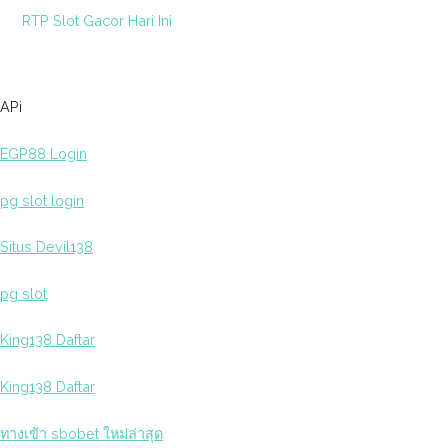
RTP Slot Gacor Hari Ini
APi
EGP88 Login
pg slot login
Situs Devil138
pg slot
King138 Daftar
King138 Daftar
ทางเข้า sbobet ใหม่ล่าสุด