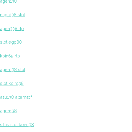
agen138
naga138 slot
agen338 rtp
slot egp88
koin69 rtp
agen138 slot
slot koin138
asu138 alternatif
agen138
situs slot koin138