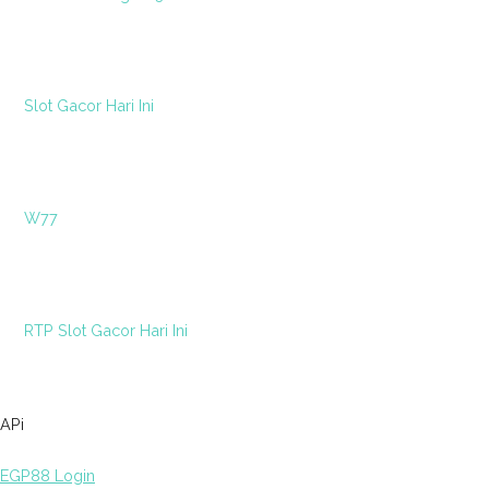
Slot Gacor Hari Ini
W77
RTP Slot Gacor Hari Ini
APi
EGP88 Login