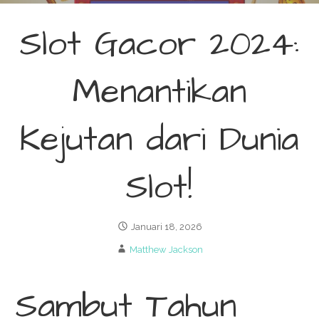
Slot Gacor 2024:
Menantikan
Kejutan dari Dunia
Slot!
Januari 18, 2026
Matthew Jackson
Sambut Tahun