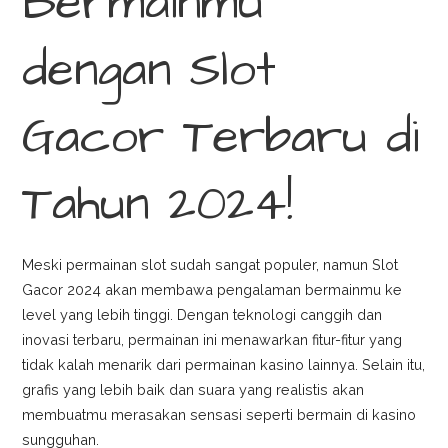
Bermainmu
dengan Slot
Gacor Terbaru di
Tahun 2024!
Meski permainan slot sudah sangat populer, namun Slot
Gacor 2024 akan membawa pengalaman bermainmu ke
level yang lebih tinggi. Dengan teknologi canggih dan
inovasi terbaru, permainan ini menawarkan fitur-fitur yang
tidak kalah menarik dari permainan kasino lainnya. Selain itu,
grafis yang lebih baik dan suara yang realistis akan
membuatmu merasakan sensasi seperti bermain di kasino
sungguhan.