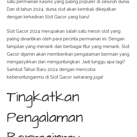
satu permainan kasino yang paling populer di seluruh dunia.
Dan di tahun 2024, dunia slot akan kembali dikejutkan
dengan kehadiran Slot Gacor yang baru!
Slot Gacor 2024 merupakan salah satu mesin slot yang
paling dinantikan oleh para pecinta permainan ini. Dengan
tampilan yang menarik dan berbagai fitur yang menarik, Slot
Gacor dijamin akan memberikan pengalaman bermain yang
mengasyikkan dan menguntungkan. Jadi tunggu apa lagi?
Sambut Tahun Baru 2024 dengan mencoba
keberuntunganmu di Slot Gacor sekarang juga!
Tingkatkan
Pengalaman