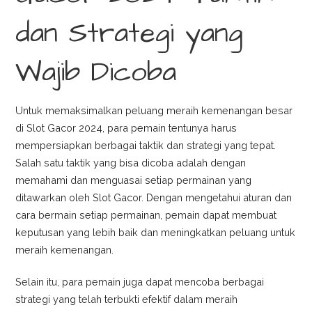
dan Strategi yang
Wajib Dicoba
Untuk memaksimalkan peluang meraih kemenangan besar
di Slot Gacor 2024, para pemain tentunya harus
mempersiapkan berbagai taktik dan strategi yang tepat.
Salah satu taktik yang bisa dicoba adalah dengan
memahami dan menguasai setiap permainan yang
ditawarkan oleh Slot Gacor. Dengan mengetahui aturan dan
cara bermain setiap permainan, pemain dapat membuat
keputusan yang lebih baik dan meningkatkan peluang untuk
meraih kemenangan.
Selain itu, para pemain juga dapat mencoba berbagai
strategi yang telah terbukti efektif dalam meraih