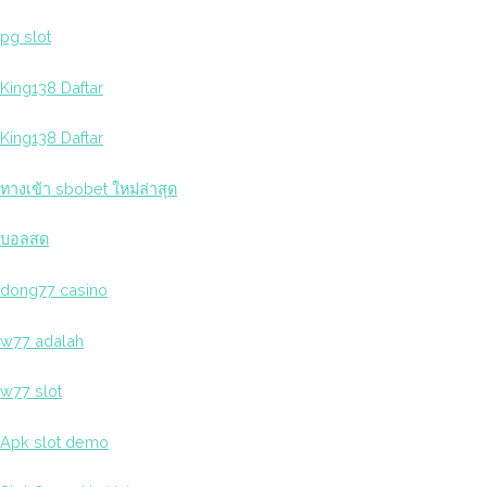
pg slot
King138 Daftar
King138 Daftar
ทางเข้า sbobet ใหม่ล่าสุด
บอลสด
dong77 casino
w77 adalah
w77 slot
Apk slot demo