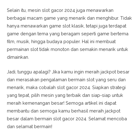
Selain itu, mesin slot gacor 2024 juga menawarkan
berbagai macam game yang menarik dan menghibur. Tidak
hanya menawarkan game slot klasik, tetapi juga terdapat
game dengan tema yang beragam seperti game bertema
film, musik, hingga budaya populer. Hal ini membuat
permainan slot tidak monoton dan semakin menarik untuk
dimainkan.
Jadi, tunggu apalagi? Jika kamu ingin meraih jackpot besar
dan merasakan pengalaman bermain slot yang seru dan
menarik, maka cobalah slot gacor 2024. Siapkan strategi
yang tepat, pilih mesin yang terbaik dan siap-siap untuk
meraih kemenangan besar! Semoga artikel ini dapat
membantu dan semoga kamu berhasil meraih jackpot
besar dalam bermain slot gacor 2024. Selamat mencoba
dan selamat bermain!