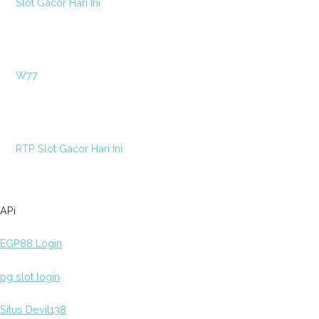
Slot Gacor Hari Ini
W77
RTP Slot Gacor Hari Ini
APi
EGP88 Login
pg slot login
Situs Devil138