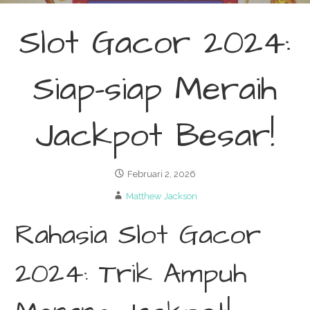
Slot Gacor 2024:
Siap-siap Meraih
Jackpot Besar!
Februari 2, 2026
Matthew Jackson
Rahasia Slot Gacor
2024: Trik Ampuh