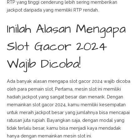
RTP yang tinggi cenderung lebih sering memberikan
jackpot daripada yang memiliki RTP rendah.
Inilah Alasan Mengapa
Slot Gacor 2024
Wajib Dicoba!
Ada banyak alasan mengapa slot gacor 2024 wajib dicoba
oleh para pemain slot. Pertama, mesin slot ini memiliki
hadiah jackpot yang sangat besar dan menarik. Dengan
memainkan slot gacor 2024, kamu memiliki kesempatan
untuk meraih jackpot besar yang jumlahnya bisa mencapai
ratusan juta rupiah. Bayangkan saja, dengan modal yang
tidak terlalu besar, kamu bisa menjadi kaya mendadak
hanya dengan memainkan mesin slot ini.