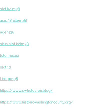
slot koin138
asu138 alternatif
agen138
situs slot koin138
toto macau
slot4d
Link go138
https://www.swholocron.blog/
https://www.historicwashingtoncounty.org/