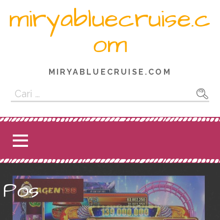
L
miryabluecruise.c
a
n
om
g
s
u
MIRYABLUECRUISE.COM
n
g
C
k
a
e
r
k
i
o
u
n
n
t
t
e
u
Pos
n
k
: