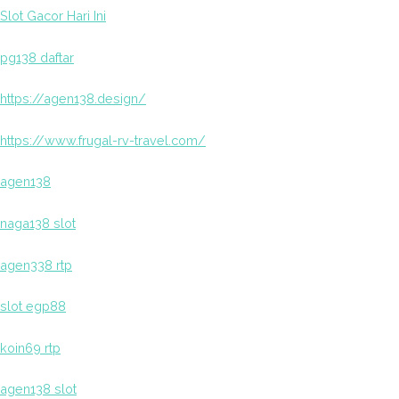
Slot Gacor Hari Ini
pg138 daftar
https://agen138.design/
https://www.frugal-rv-travel.com/
agen138
naga138 slot
agen338 rtp
slot egp88
koin69 rtp
agen138 slot