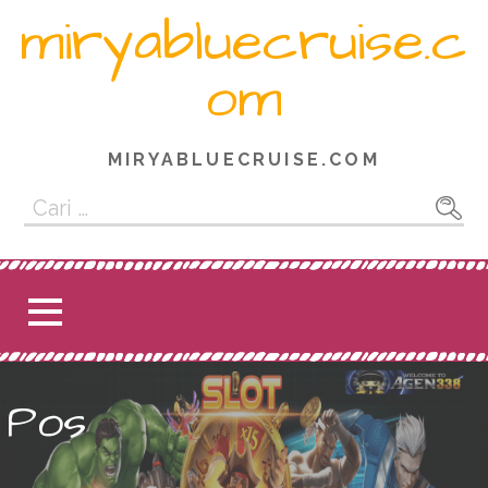
L
miryabluecruise.c
a
n
om
g
s
u
MIRYABLUECRUISE.COM
n
g
C
k
a
e
r
k
i
o
u
n
n
t
t
e
u
Pos
n
k
: