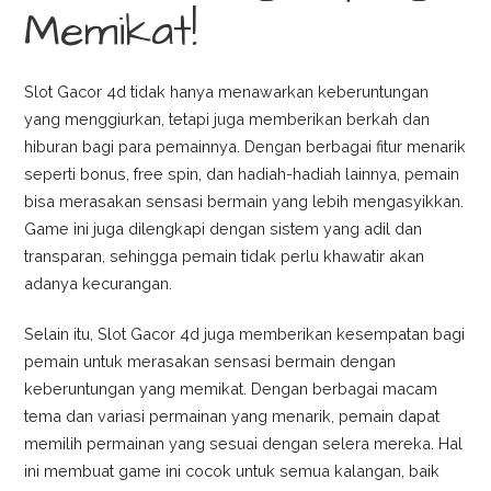
Memikat!
Slot Gacor 4d tidak hanya menawarkan keberuntungan
yang menggiurkan, tetapi juga memberikan berkah dan
hiburan bagi para pemainnya. Dengan berbagai fitur menarik
seperti bonus, free spin, dan hadiah-hadiah lainnya, pemain
bisa merasakan sensasi bermain yang lebih mengasyikkan.
Game ini juga dilengkapi dengan sistem yang adil dan
transparan, sehingga pemain tidak perlu khawatir akan
adanya kecurangan.
Selain itu, Slot Gacor 4d juga memberikan kesempatan bagi
pemain untuk merasakan sensasi bermain dengan
keberuntungan yang memikat. Dengan berbagai macam
tema dan variasi permainan yang menarik, pemain dapat
memilih permainan yang sesuai dengan selera mereka. Hal
ini membuat game ini cocok untuk semua kalangan, baik