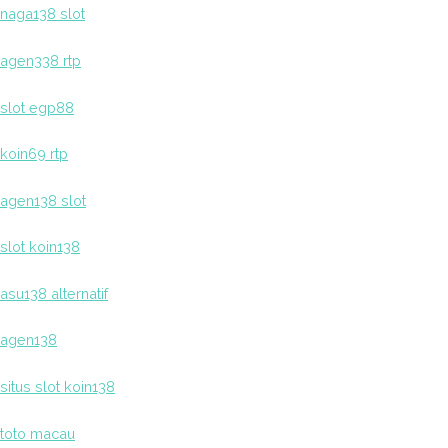
naga138 slot
agen338 rtp
slot egp88
koin69 rtp
agen138 slot
slot koin138
asu138 alternatif
agen138
situs slot koin138
toto macau