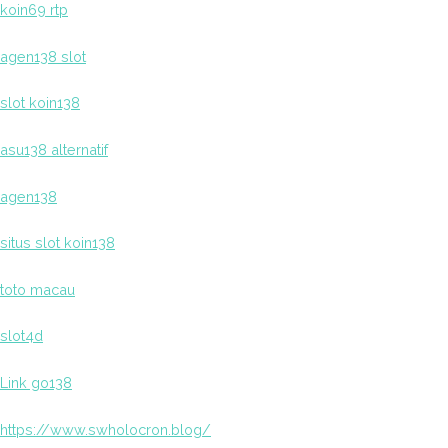
koin69 rtp
agen138 slot
slot koin138
asu138 alternatif
agen138
situs slot koin138
toto macau
slot4d
Link go138
https://www.swholocron.blog/