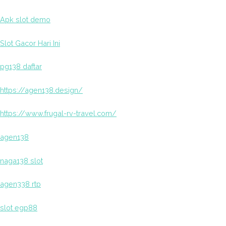
Apk slot demo
Slot Gacor Hari Ini
pg138 daftar
https://agen138.design/
https://www.frugal-rv-travel.com/
agen138
naga138 slot
agen338 rtp
slot egp88