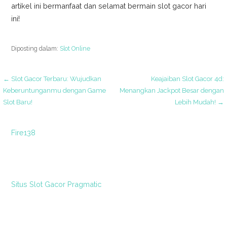
artikel ini bermanfaat dan selamat bermain slot gacor hari
ini!
Diposting dalam:
Slot Online
N
← Slot Gacor Terbaru: Wujudkan
Keajaiban Slot Gacor 4d:
Keberuntunganmu dengan Game
Menangkan Jackpot Besar dengan
Slot Baru!
Lebih Mudah! →
a
Fire138
v
i
Situs Slot Gacor Pragmatic
g