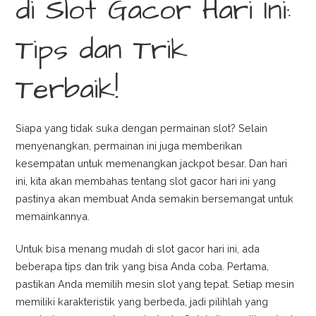
di Slot Gacor Hari Ini:
Tips dan Trik
Terbaik!
Siapa yang tidak suka dengan permainan slot? Selain
menyenangkan, permainan ini juga memberikan
kesempatan untuk memenangkan jackpot besar. Dan hari
ini, kita akan membahas tentang slot gacor hari ini yang
pastinya akan membuat Anda semakin bersemangat untuk
memainkannya.
Untuk bisa menang mudah di slot gacor hari ini, ada
beberapa tips dan trik yang bisa Anda coba. Pertama,
pastikan Anda memilih mesin slot yang tepat. Setiap mesin
memiliki karakteristik yang berbeda, jadi pilihlah yang