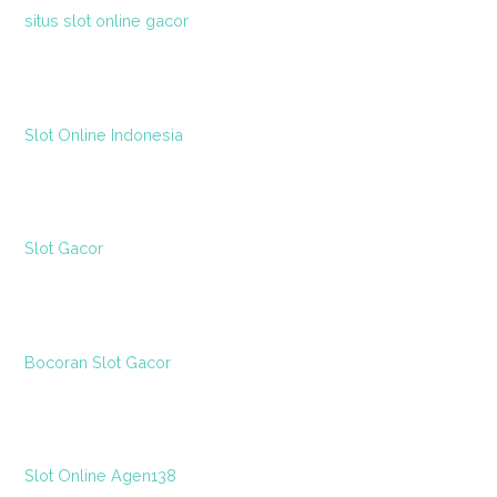
a
situs slot online gacor
s
i
Slot Online Indonesia
p
o
Slot Gacor
s
Bocoran Slot Gacor
Slot Online Agen138