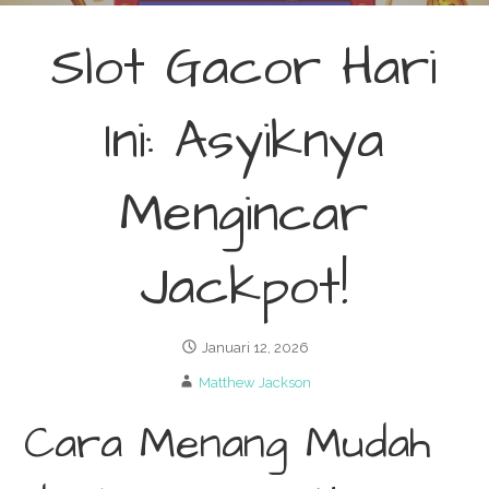
Slot Gacor Hari
Ini: Asyiknya
Mengincar
Jackpot!
Januari 12, 2026
Matthew Jackson
Cara Menang Mudah