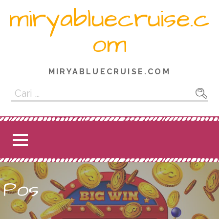
L
miryabluecruise.c
a
n
om
g
s
u
MIRYABLUECRUISE.COM
n
g
C
k
a
e
r
k
i
o
u
n
n
t
t
e
u
Pos
n
k
: