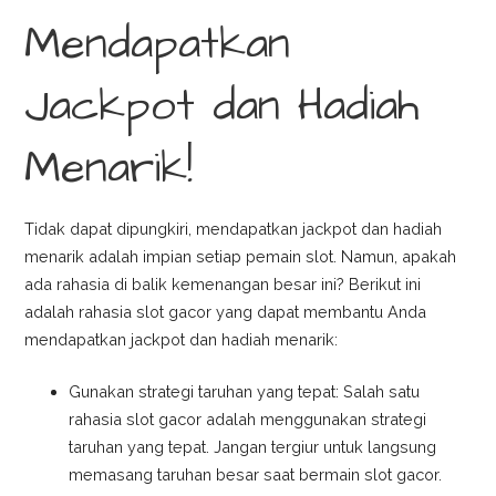
Mendapatkan
Jackpot dan Hadiah
Menarik!
Tidak dapat dipungkiri, mendapatkan jackpot dan hadiah
menarik adalah impian setiap pemain slot. Namun, apakah
ada rahasia di balik kemenangan besar ini? Berikut ini
adalah rahasia slot gacor yang dapat membantu Anda
mendapatkan jackpot dan hadiah menarik:
Gunakan strategi taruhan yang tepat: Salah satu
rahasia slot gacor adalah menggunakan strategi
taruhan yang tepat. Jangan tergiur untuk langsung
memasang taruhan besar saat bermain slot gacor.