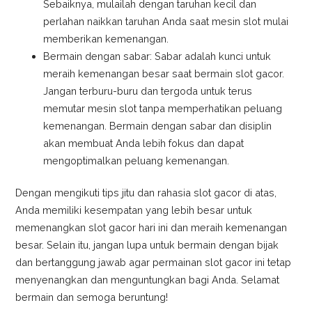
Sebaiknya, mulailah dengan taruhan kecil dan
perlahan naikkan taruhan Anda saat mesin slot mulai
memberikan kemenangan.
Bermain dengan sabar: Sabar adalah kunci untuk
meraih kemenangan besar saat bermain slot gacor.
Jangan terburu-buru dan tergoda untuk terus
memutar mesin slot tanpa memperhatikan peluang
kemenangan. Bermain dengan sabar dan disiplin
akan membuat Anda lebih fokus dan dapat
mengoptimalkan peluang kemenangan.
Dengan mengikuti tips jitu dan rahasia slot gacor di atas,
Anda memiliki kesempatan yang lebih besar untuk
memenangkan slot gacor hari ini dan meraih kemenangan
besar. Selain itu, jangan lupa untuk bermain dengan bijak
dan bertanggung jawab agar permainan slot gacor ini tetap
menyenangkan dan menguntungkan bagi Anda. Selamat
bermain dan semoga beruntung!