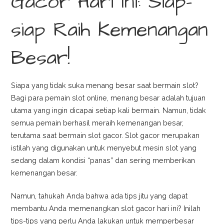
Gacor Hari Ini: Siap-
siap Raih Kemenangan
Besar!
Siapa yang tidak suka menang besar saat bermain slot?
Bagi para pemain slot online, menang besar adalah tujuan
utama yang ingin dicapai setiap kali bermain. Namun, tidak
semua pemain berhasil meraih kemenangan besar,
terutama saat bermain slot gacor. Slot gacor merupakan
istilah yang digunakan untuk menyebut mesin slot yang
sedang dalam kondisi “panas” dan sering memberikan
kemenangan besar.
Namun, tahukah Anda bahwa ada tips jitu yang dapat
membantu Anda memenangkan slot gacor hari ini? Inilah
tips-tips yang perlu Anda lakukan untuk memperbesar