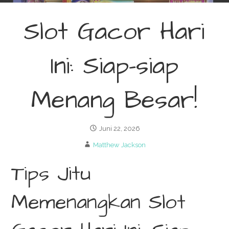
Slot Gacor Hari
Ini: Siap-siap
Menang Besar!
Juni 22, 2026
Matthew Jackson
Tips Jitu
Memenangkan Slot