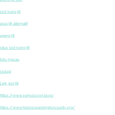
slot koin138
asu138 alternatif
agen138
situs slot koin138
toto macau
slot4d
Link go138
https://www.swholocron.blog/
https://www.historicwashingtoncounty.org/