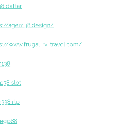
8 daftar
s://agen138.design/
s://www.frugal-rv-travel.com/
n138
138 slot
338 rtp
 egp88