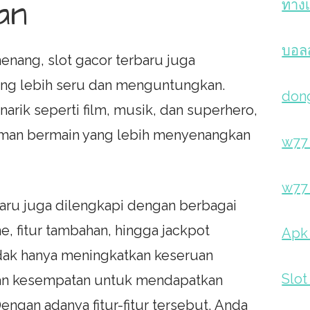
an
ทางเ
บอล
nang, slot gacor terbaru juga
ang lebih seru dan menguntungkan.
don
ik seperti film, musik, dan superhero,
man bermain yang lebih menyenangkan
w77
w77 
rbaru juga dilengkapi dengan berbagai
e, fitur tambahan, hingga jackpot
Apk
 tidak hanya meningkatkan keseruan
Slot
kan kesempatan untuk mendapatkan
ngan adanya fitur-fitur tersebut, Anda