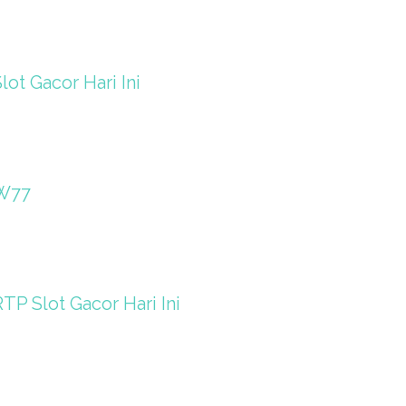
lot Gacor Hari Ini
W77
TP Slot Gacor Hari Ini