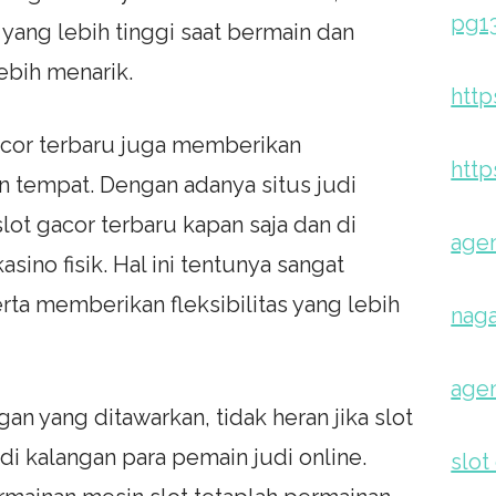
pg13
yang lebih tinggi saat bermain dan
bih menarik.
http
gacor terbaru juga memberikan
http
 tempat. Dengan adanya situs judi
ot gacor terbaru kapan saja dan di
age
sino fisik. Hal ini tentunya sangat
ta memberikan fleksibilitas yang lebih
naga
agen
n yang ditawarkan, tidak heran jika slot
i kalangan para pemain judi online.
slot