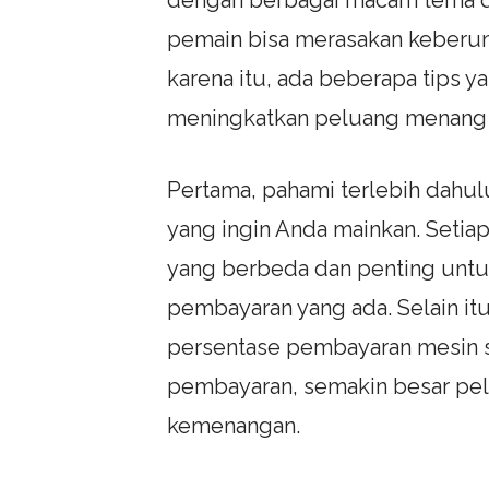
dengan berbagai macam tema da
pemain bisa merasakan keberunt
karena itu, ada beberapa tips 
meningkatkan peluang menang d
Pertama, pahami terlebih dahulu
yang ingin Anda mainkan. Setia
yang berbeda dan penting untu
pembayaran yang ada. Selain it
persentase pembayaran mesin sl
pembayaran, semakin besar pe
kemenangan.