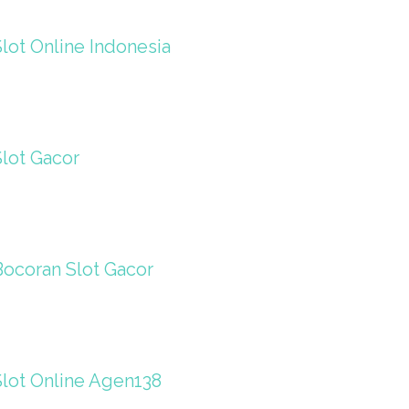
lot Online Indonesia
Slot Gacor
Bocoran Slot Gacor
Slot Online Agen138