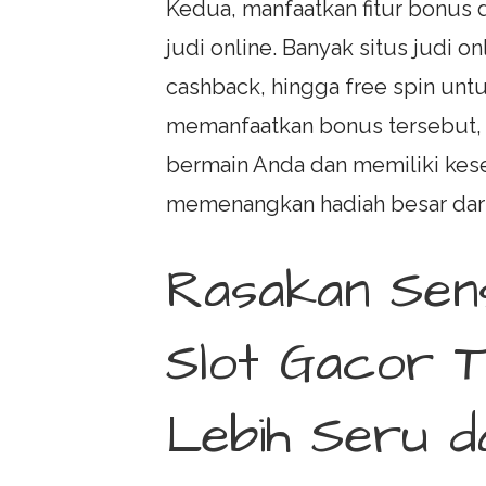
Kedua, manfaatkan fitur bonus 
judi online. Banyak situs judi 
cashback, hingga free spin unt
memanfaatkan bonus tersebut,
bermain Anda dan memiliki kes
memenangkan hadiah besar dari 
Rasakan Sen
Slot Gacor 
Lebih Seru d