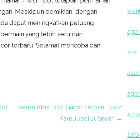
mainan mesin slot tetaplah permainan
koin
gan. Meskipun demikian, dengan
Anda dapat meningkatkan peluang
agen
bermain yang lebih seru dan
cor terbaru. Selamat mencoba dan
slot
asu1
age
lot
Keren Abis! Slot Gacor Terbaru Bikin
situ
Kamu Jadi Jutawan →
tot