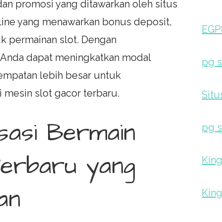
dan promosi yang ditawarkan oleh situs
online yang menawarkan bonus deposit,
EGP
uk permainan slot. Dengan
 Anda dapat meningkatkan modal
pg s
empatan lebih besar untuk
mesin slot gacor terbaru.
Situ
sasi Bermain
pg s
Terbaru yang
King
an
King