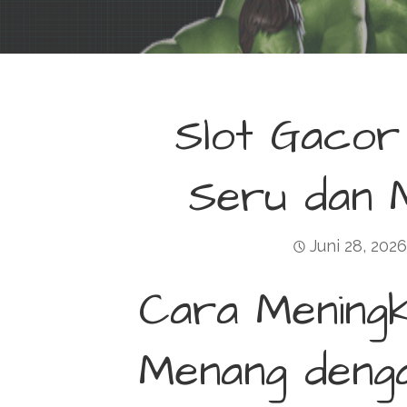
Slot Gacor
Seru dan 
Juni 28, 202
Cara Meningk
Menang deng