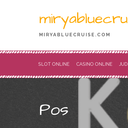
Langsung
miryabluecru
ke
konten
MIRYABLUECRUISE.COM
SLOT ONLINE
CASINO ONLINE
JUD
Pos