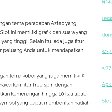
ทางเ
.
บอล
ngan tema peradaban Aztec yang
Slot ini memiliki grafik dan suara yang
don
ang tinggi. Selain itu, ada juga fitur
r peluang Anda untuk mendapatkan
w77
w77 
gan tema koboi yang juga memiliki 5
Apk
enawarkan fitur free spin dengan
tkan kemenangan hingga 10 kali lipat.
Slot
ey symbol yang dapat memberikan hadiah-