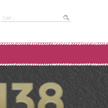
Cari
untuk: