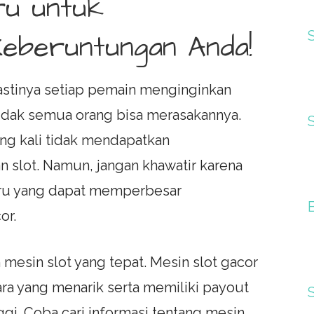
ru untuk
S
eberuntungan Anda!
astinya setiap pemain menginginkan
idak semua orang bisa merasakannya.
ng kali tidak mendapatkan
 slot. Namun, jangan khawatir karena
baru yang dapat memperbesar
or.
mesin slot yang tepat. Mesin slot gacor
ara yang menarik serta memiliki payout
gi. Coba cari informasi tentang mesin