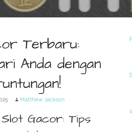
cor Terbaru:
ari Anda dengan
untungan!
025
Matthew Jackson
s
Slot Gacor: Tips