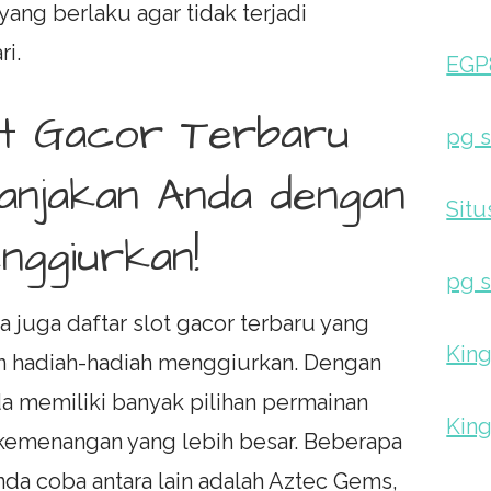
ang berlaku agar tidak terjadi
i.
EGP
lot Gacor Terbaru
pg s
njakan Anda dengan
Situ
nggiurkan!
pg s
da juga daftar slot gacor terbaru yang
King
 hadiah-hadiah menggiurkan. Dengan
da memiliki banyak pilihan permainan
King
 kemenangan yang lebih besar. Beberapa
nda coba antara lain adalah Aztec Gems,