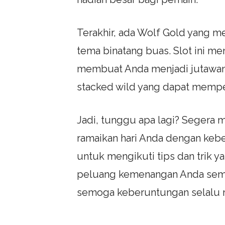
Terakhir, ada Wolf Gold yang me
tema binatang buas. Slot ini m
membuat Anda menjadi jutawan da
stacked wild yang dapat memp
Jadi, tunggu apa lagi? Segera m
ramaikan hari Anda dengan keb
untuk mengikuti tips dan trik 
peluang kemenangan Anda sema
semoga keberuntungan selalu 