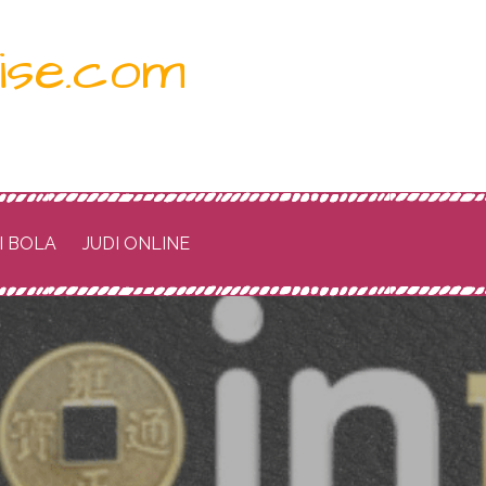
ise.com
I BOLA
JUDI ONLINE