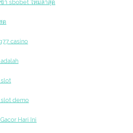
ข้า sbobet ใหม่ล่าสุด
สด
g77 casino
 adalah
slot
 slot demo
 Gacor Hari Ini