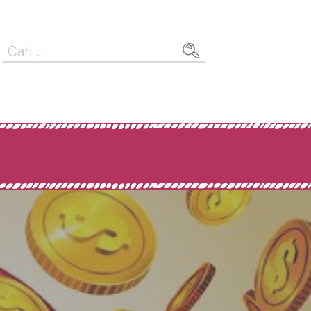
C
a
r
i
u
n
t
u
k
: