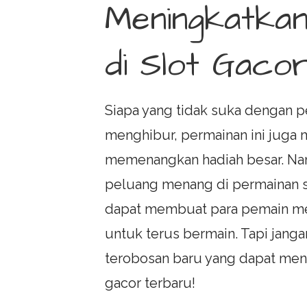
Meningkatkan
di Slot Gacor
Siapa yang tidak suka dengan pe
menghibur, permainan ini juga
memenangkan hadiah besar. Nam
peluang menang di permainan slot
dapat membuat para pemain mer
untuk terus bermain. Tapi janga
terobosan baru yang dapat men
gacor terbaru!