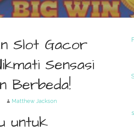
n Slot Gacor
ikmati Sensasi
n Berbeda!
Matthew Jackson
s
u untuk