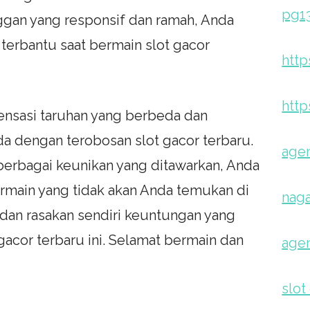
pg13
ggan yang responsif dan ramah, Anda
terbantu saat bermain slot gacor
http
http
sensasi taruhan yang berbeda dan
a dengan terobosan slot gacor terbaru.
age
berbagai keunikan yang ditawarkan, Anda
main yang tidak akan Anda temukan di
naga
dan rasakan sendiri keuntungan yang
gacor terbaru ini. Selamat bermain dan
agen
slot