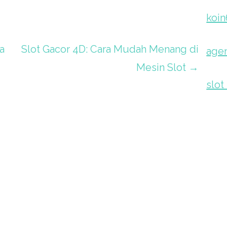
koin
a
Slot Gacor 4D: Cara Mudah Menang di
agen
Mesin Slot →
slot