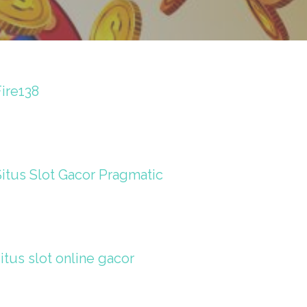
Fire138
Situs Slot Gacor Pragmatic
itus slot online gacor