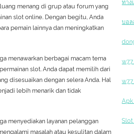
ทางเ
eluang menang di grup atau forum yang
inan slot online. Dengan begitu, Anda
บอล
para pemain lainnya dan meningkatkan
don
juga menawarkan berbagai macam tema
w77
permainan slot. Anda dapat memilih dari
ng disesuaikan dengan selera Anda. Hal
w77 
jadi lebih menarik dan tidak
Apk
Slot
 juga menyediakan layanan pelanggan
mengalami masalah atau kesulitan dalam