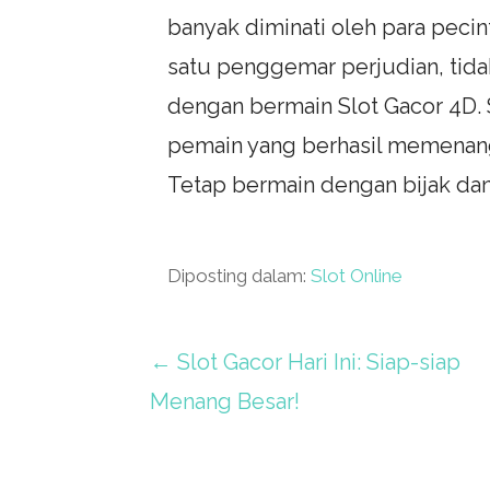
banyak diminati oleh para pecint
satu penggemar perjudian, tid
dengan bermain Slot Gacor 4D. S
pemain yang berhasil memenang
Tetap bermain dengan bijak d
Diposting dalam:
Slot Online
N
← Slot Gacor Hari Ini: Siap-siap
Menang Besar!
a