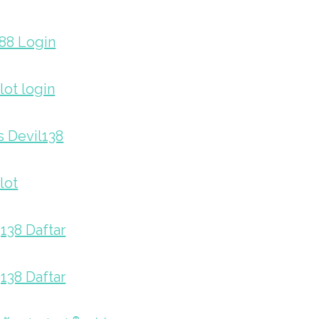
88 Login
lot login
s Devil138
lot
138 Daftar
138 Daftar