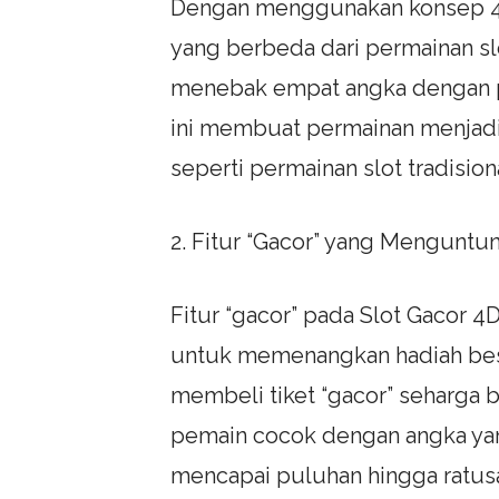
Dengan menggunakan konsep 4D
yang berbeda dari permainan s
menebak empat angka dengan p
ini membuat permainan menjadi
seperti permainan slot tradision
2. Fitur “Gacor” yang Menguntu
Fitur “gacor” pada Slot Gacor 
untuk memenangkan hadiah besar
membeli tiket “gacor” seharga b
pemain cocok dengan angka yang
mencapai puluhan hingga ratusan 