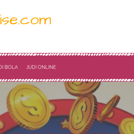
ise.com
DI BOLA
JUDI ONLINE