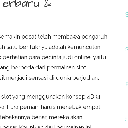
Terbaru &
S
semakin pesat telah membawa pengaruh
lah satu bentuknya adalah kemunculan
perhatian para pecinta judi online, yaitu
ang berbeda dari permainan slot
sil menjadi sensasi di dunia perjudian.
n slot yang menggunakan konsep 4D (4
nya. Para pemain harus menebak empat
a tebakannya benar, mereka akan
esar. Keunikan dari permainan ini