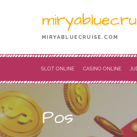
L
miryabluecru
a
n
MIRYABLUECRUISE.COM
g
s
u
SLOT ONLINE
CASINO ONLINE
JU
n
g
k
e
Pos
k
o