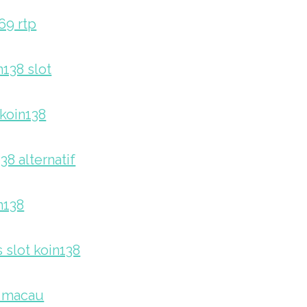
69 rtp
138 slot
 koin138
38 alternatif
n138
s slot koin138
o macau