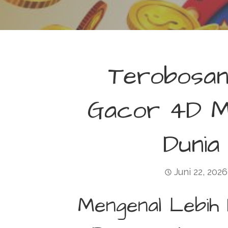
n
t
e
n
Terobosan
Gacor 4D Me
Dunia 
Juni 22, 2026
Mengenal Lebih