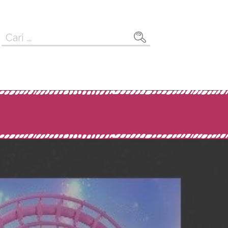
Cari
untuk: