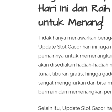
Hari Ini dan Ra
untuk Menang!
Tidak hanya menawarkan beraga
Update Slot Gacor hari ini jug
pemainnya untuk memenangkan h
akan disediakan hadiah-hadiah 
tunai, liburan gratis, hingga ga
sangat menggiurkan dan bisa me
bermain dan memenangkan per
Selain itu, Update Slot Gacor 