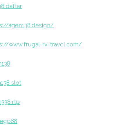
8 daftar
s://agen138.design/
s://www.frugal-rv-travel.com/
n138
138 slot
338 rtp
 egp88