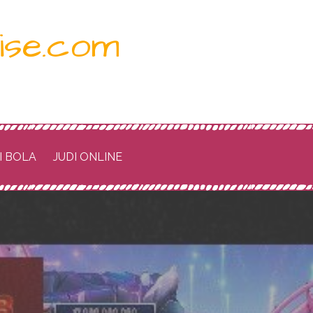
ise.com
I BOLA
JUDI ONLINE