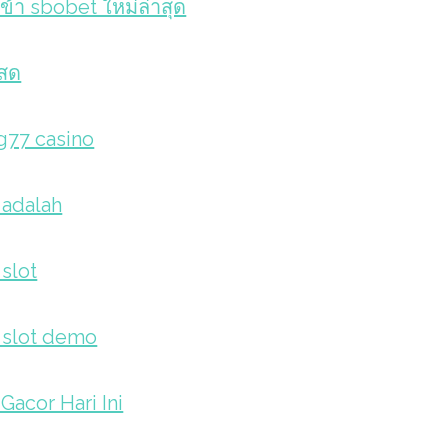
ข้า sbobet ใหม่ล่าสุด
สด
g77 casino
 adalah
slot
 slot demo
 Gacor Hari Ini