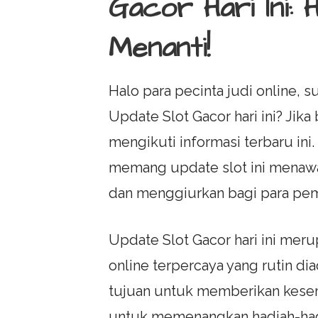
Gacor Hari Ini: 
Menanti!
Halo para pecinta judi online,
Update Slot Gacor hari ini? Jik
mengikuti informasi terbaru ini
memang update slot ini menawa
dan menggiurkan bagi para pem
Update Slot Gacor hari ini meru
online terpercaya yang rutin dia
tujuan untuk memberikan kese
untuk memenangkan hadiah-hadi