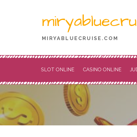
L
miryabluecru
a
n
g
MIRYABLUECRUISE.COM
s
u
SLOT ONLINE
CASINO ONLINE
JU
n
g
k
e
k
o