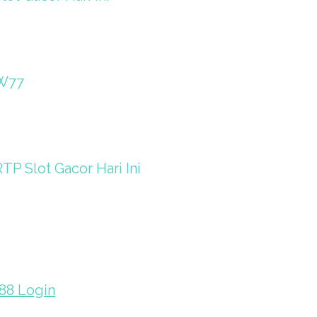
W77
TP Slot Gacor Hari Ini
88 Login