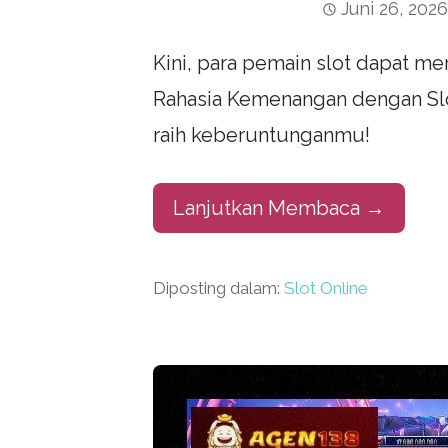
Juni 26, 202
Kini, para pemain slot dapat 
Rahasia Kemenangan dengan Slot 
raih keberuntunganmu!
Lanjutkan Membaca →
Diposting dalam:
Slot Online