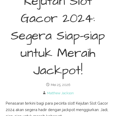
Kejutan Slot
Gacor 2024:
Segera Siap-siap
untuk Meraih
Jackpot!
Mei 25, 2026
Matthew Jackson
Penasaran terkini bagi para pecinta slot! Kejutan Slot Gacor
2024 akan segera hadir dengan jackpot menggiurkan. Jadi,