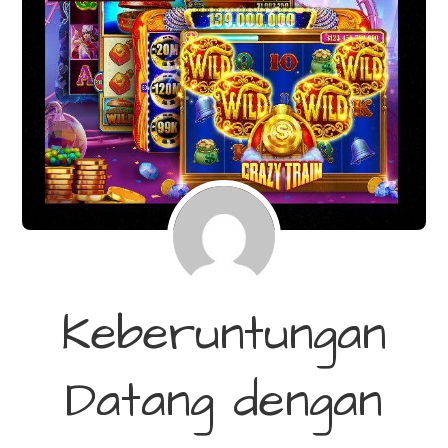
Keberuntungan
Datang dengan