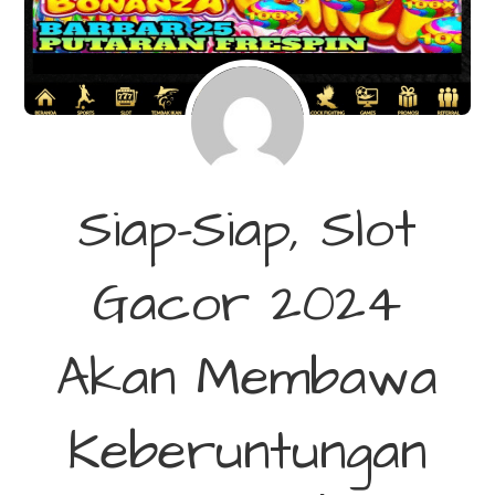
Siap-Siap, Slot
Gacor 2024
Akan Membawa
Keberuntungan