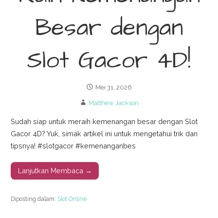
Besar dengan
Slot Gacor 4D!
Mei 31, 2026
Matthew Jackson
Sudah siap untuk meraih kemenangan besar dengan Slot
Gacor 4D? Yuk, simak artikel ini untuk mengetahui trik dan
tipsnya! #slotgacor #kemenanganbes
Lanjutkan Membaca →
Diposting dalam:
Slot Online