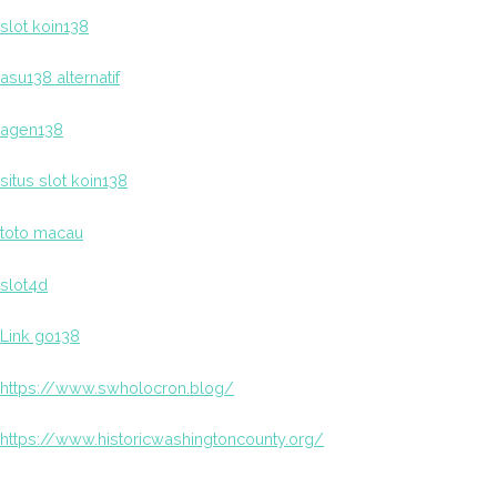
slot koin138
asu138 alternatif
agen138
situs slot koin138
toto macau
slot4d
Link go138
https://www.swholocron.blog/
https://www.historicwashingtoncounty.org/