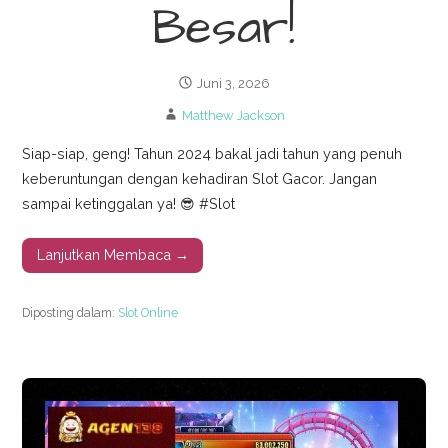
Besar!
Juni 3, 2026
Matthew Jackson
Siap-siap, geng! Tahun 2024 bakal jadi tahun yang penuh
keberuntungan dengan kehadiran Slot Gacor. Jangan
sampai ketinggalan ya! 😎 #Slot
Lanjutkan Membaca →
Diposting dalam:
Slot Online