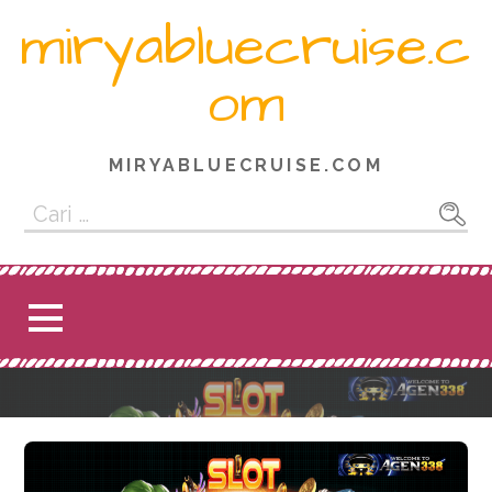
L
miryabluecruise.c
a
n
om
g
s
u
MIRYABLUECRUISE.COM
n
g
C
k
a
e
r
k
i
o
u
n
n
t
t
e
u
n
k
: