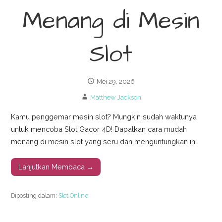
Menang di Mesin
Slot
Mei 29, 2026
Matthew Jackson
Kamu penggemar mesin slot? Mungkin sudah waktunya
untuk mencoba Slot Gacor 4D! Dapatkan cara mudah
menang di mesin slot yang seru dan menguntungkan ini.
Lanjutkan Membaca →
Diposting dalam:
Slot Online