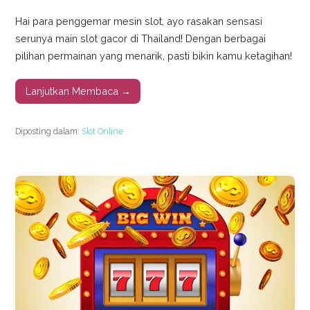
Hai para penggemar mesin slot, ayo rasakan sensasi
serunya main slot gacor di Thailand! Dengan berbagai
pilihan permainan yang menarik, pasti bikin kamu ketagihan!
Lanjutkan Membaca →
Diposting dalam:
Slot Online