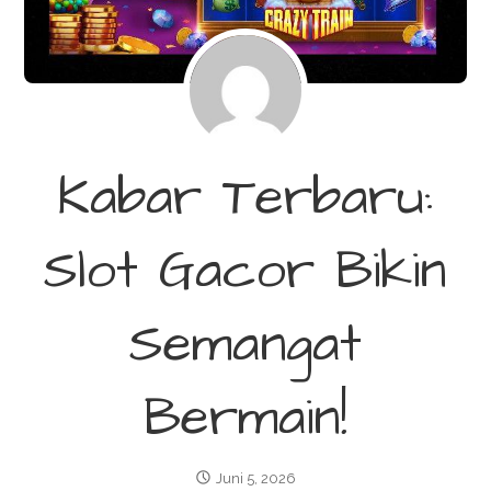
Kabar Terbaru:
Slot Gacor Bikin
Semangat
Bermain!
Juni 5, 2026