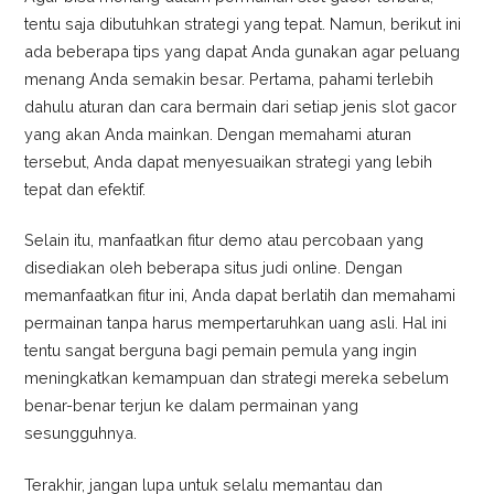
tentu saja dibutuhkan strategi yang tepat. Namun, berikut ini
ada beberapa tips yang dapat Anda gunakan agar peluang
menang Anda semakin besar. Pertama, pahami terlebih
dahulu aturan dan cara bermain dari setiap jenis slot gacor
yang akan Anda mainkan. Dengan memahami aturan
tersebut, Anda dapat menyesuaikan strategi yang lebih
tepat dan efektif.
Selain itu, manfaatkan fitur demo atau percobaan yang
disediakan oleh beberapa situs judi online. Dengan
memanfaatkan fitur ini, Anda dapat berlatih dan memahami
permainan tanpa harus mempertaruhkan uang asli. Hal ini
tentu sangat berguna bagi pemain pemula yang ingin
meningkatkan kemampuan dan strategi mereka sebelum
benar-benar terjun ke dalam permainan yang
sesungguhnya.
Terakhir, jangan lupa untuk selalu memantau dan