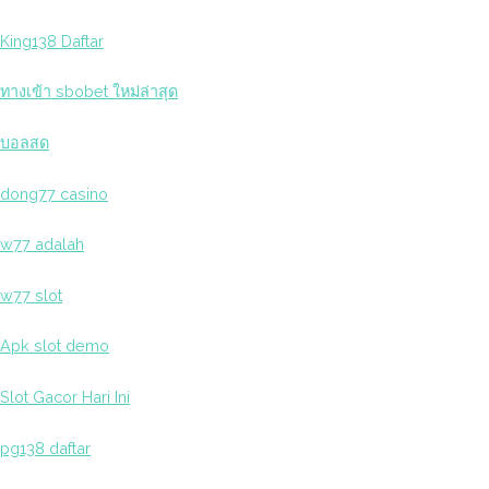
King138 Daftar
ทางเข้า sbobet ใหม่ล่าสุด
บอลสด
dong77 casino
w77 adalah
w77 slot
Apk slot demo
Slot Gacor Hari Ini
pg138 daftar