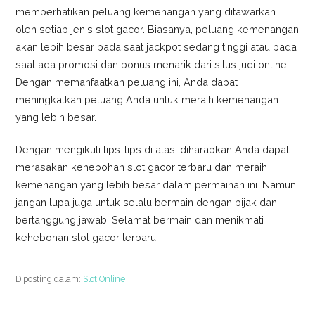
memperhatikan peluang kemenangan yang ditawarkan
oleh setiap jenis slot gacor. Biasanya, peluang kemenangan
akan lebih besar pada saat jackpot sedang tinggi atau pada
saat ada promosi dan bonus menarik dari situs judi online.
Dengan memanfaatkan peluang ini, Anda dapat
meningkatkan peluang Anda untuk meraih kemenangan
yang lebih besar.
Dengan mengikuti tips-tips di atas, diharapkan Anda dapat
merasakan kehebohan slot gacor terbaru dan meraih
kemenangan yang lebih besar dalam permainan ini. Namun,
jangan lupa juga untuk selalu bermain dengan bijak dan
bertanggung jawab. Selamat bermain dan menikmati
kehebohan slot gacor terbaru!
Diposting dalam:
Slot Online