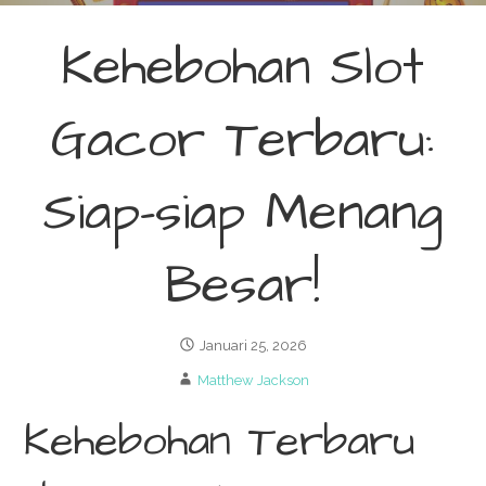
Kehebohan Slot
Gacor Terbaru:
Siap-siap Menang
Besar!
Januari 25, 2026
Matthew Jackson
Kehebohan Terbaru