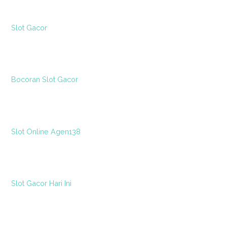
p
Slot Gacor
o
s
Bocoran Slot Gacor
Slot Online Agen138
Slot Gacor Hari Ini