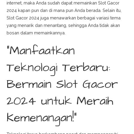
internet, maka Anda sudah dapat memainkan Slot Gacor
2024 kapan pun dan di mana pun Anda berada. Selain itu,
Slot Gacor 2024 juga menawarkan berbagai variasi tema
yang menarik dan menantang, sehingga Anda tidak akan
bosan dalam memainkannya.
“Manfaatkan
Teknologi Terbaru:
Bermain Slot Gacor
2024 untuk Meraih
Kemenangan!”