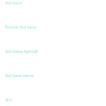
Slot Gacor
o
s
Bocoran Slot Gacor
Slot Online Agen138
Slot Gacor Hari Ini
W77