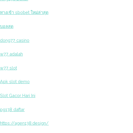
ทางเข้า sbobet ใหม่ล่าสุด
บอลสด
dong77 casino
w77 adalah
w77 slot
Apk slot demo
Slot Gacor Hari Ini
pg138 daftar
https://agen138.design/