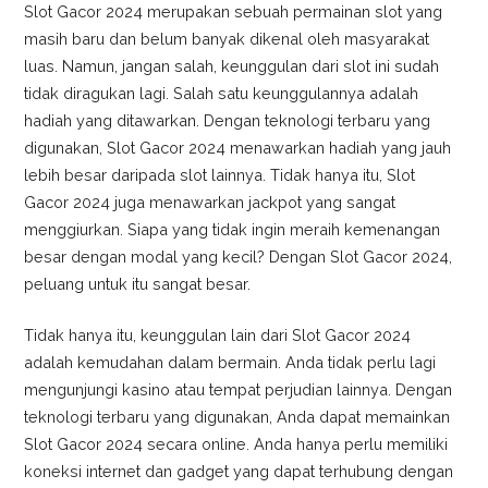
Slot Gacor 2024 merupakan sebuah permainan slot yang
masih baru dan belum banyak dikenal oleh masyarakat
luas. Namun, jangan salah, keunggulan dari slot ini sudah
tidak diragukan lagi. Salah satu keunggulannya adalah
hadiah yang ditawarkan. Dengan teknologi terbaru yang
digunakan, Slot Gacor 2024 menawarkan hadiah yang jauh
lebih besar daripada slot lainnya. Tidak hanya itu, Slot
Gacor 2024 juga menawarkan jackpot yang sangat
menggiurkan. Siapa yang tidak ingin meraih kemenangan
besar dengan modal yang kecil? Dengan Slot Gacor 2024,
peluang untuk itu sangat besar.
Tidak hanya itu, keunggulan lain dari Slot Gacor 2024
adalah kemudahan dalam bermain. Anda tidak perlu lagi
mengunjungi kasino atau tempat perjudian lainnya. Dengan
teknologi terbaru yang digunakan, Anda dapat memainkan
Slot Gacor 2024 secara online. Anda hanya perlu memiliki
koneksi internet dan gadget yang dapat terhubung dengan