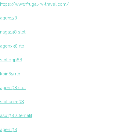
https://www.frugal-rv-travel.com/
agen138
naga138 slot
agen338 rtp
slot egp88
koin69 rtp
agen138 slot
slot koin138
asu138 alternatif
agen138