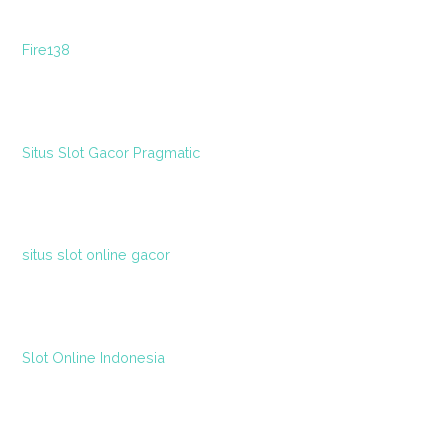
a
Fire138
v
i
Situs Slot Gacor Pragmatic
g
a
situs slot online gacor
s
i
Slot Online Indonesia
p