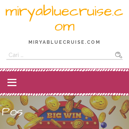
L
miryabluecruise.c
a
n
om
g
s
u
MIRYABLUECRUISE.COM
n
g
C
k
a
e
r
k
i
o
u
n
n
t
t
e
u
Pos
n
k
: