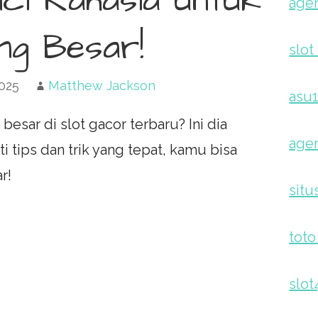
ci Rahasia untuk
agen
ng Besar!
slot
025
Matthew Jackson
asu1
esar di slot gacor terbaru? Ini dia
age
 tips dan trik yang tepat, kamu bisa
r!
situ
tot
slot