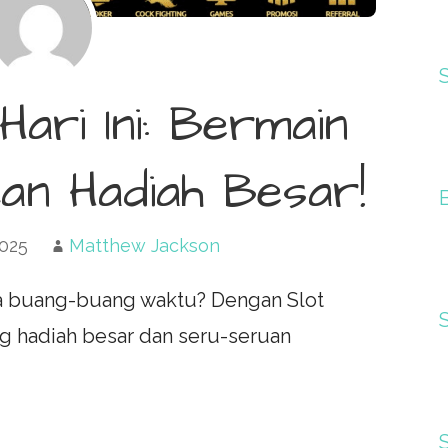
ari Ini: Bermain
an Hadiah Besar!
025
Matthew Jackson
nya buang-buang waktu? Dengan Slot
ng hadiah besar dan seru-seruan
S