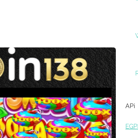
R
APi
EGP