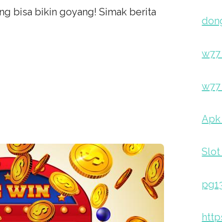
ang bisa bikin goyang! Simak berita
don
w77
w77 
Apk
Slot
pg13
http