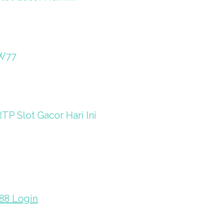
W77
TP Slot Gacor Hari Ini
88 Login