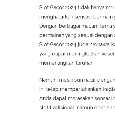
Slot Gacor 2024 tidak hanya men
menghadirkan sensasi bermain 
Dengan berbagai macam tema y
permainan yang sesuai dengan se
Slot Gacor 2024 juga menawark
yang dapat meningkatkan kese
memenangkan taruhan.
Namun, meskipun hadir dengan 
ini tetap mempertahankan tradis
Anda dapat merasakan sensasi 
slot tradisional, namun dengan