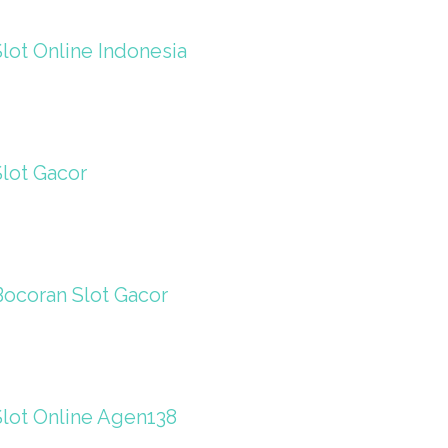
lot Online Indonesia
Slot Gacor
Bocoran Slot Gacor
Slot Online Agen138