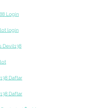
88 Login
lot login
s Devil138
lot
138 Daftar
138 Daftar