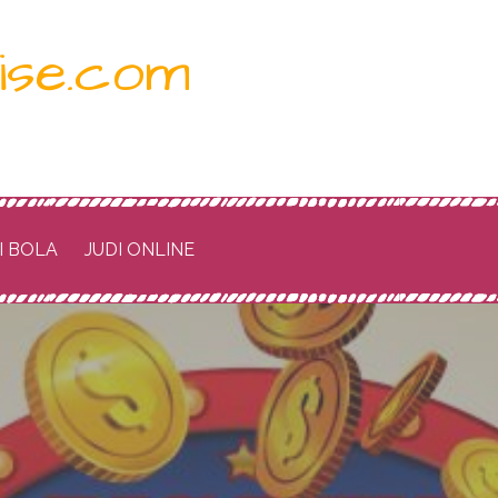
ise.com
I BOLA
JUDI ONLINE