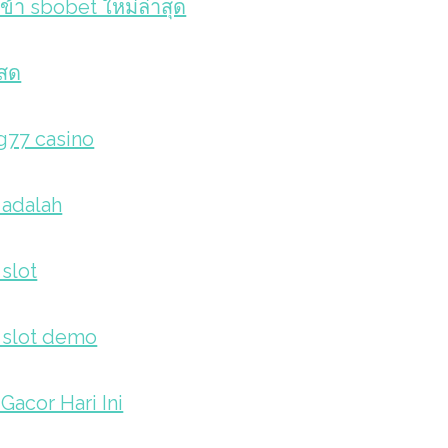
ข้า sbobet ใหม่ล่าสุด
สด
g77 casino
 adalah
slot
 slot demo
 Gacor Hari Ini