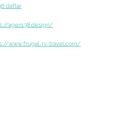
8 daftar
s://agen138.design/
s://www.frugal-rv-travel.com/