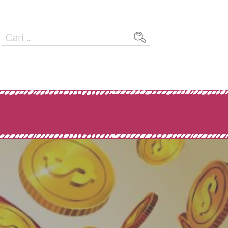
Cari
untuk: