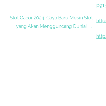
pg13
Slot Gacor 2024: Gaya Baru Mesin Slot
http
yang Akan Mengguncang Dunia! →
http