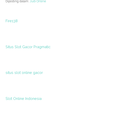
Diposting dalam:
Judi Online
Fire138
Situs Slot Gacor Pragmatic
situs slot online gacor
Slot Online Indonesia