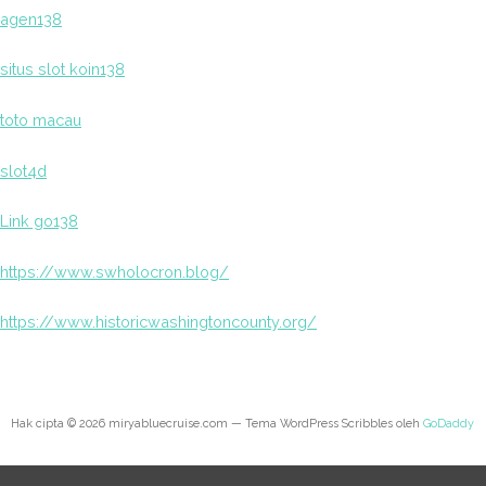
agen138
situs slot koin138
toto macau
slot4d
Link go138
https://www.swholocron.blog/
https://www.historicwashingtoncounty.org/
Hak cipta © 2026 miryabluecruise.com — Tema WordPress Scribbles oleh
GoDaddy