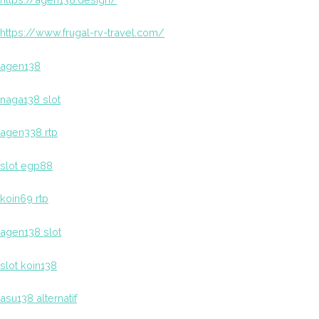
https://www.frugal-rv-travel.com/
agen138
naga138 slot
agen338 rtp
slot egp88
koin69 rtp
agen138 slot
slot koin138
asu138 alternatif