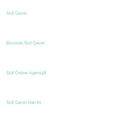
Slot Gacor
Bocoran Slot Gacor
Slot Online Agen138
Slot Gacor Hari Ini