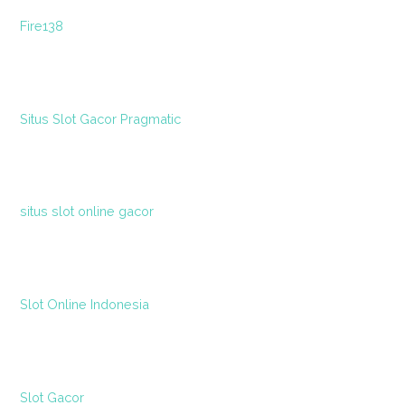
a
Fire138
v
i
Situs Slot Gacor Pragmatic
g
a
situs slot online gacor
s
i
Slot Online Indonesia
p
Slot Gacor