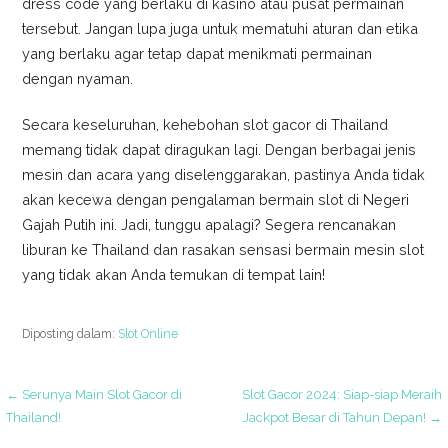
dress code yang berlaku di kasino atau pusat permainan
tersebut. Jangan lupa juga untuk mematuhi aturan dan etika
yang berlaku agar tetap dapat menikmati permainan
dengan nyaman.
Secara keseluruhan, kehebohan slot gacor di Thailand
memang tidak dapat diragukan lagi. Dengan berbagai jenis
mesin dan acara yang diselenggarakan, pastinya Anda tidak
akan kecewa dengan pengalaman bermain slot di Negeri
Gajah Putih ini. Jadi, tunggu apalagi? Segera rencanakan
liburan ke Thailand dan rasakan sensasi bermain mesin slot
yang tidak akan Anda temukan di tempat lain!
Diposting dalam:
Slot Online
N
← Serunya Main Slot Gacor di
Slot Gacor 2024: Siap-siap Meraih
Thailand!
Jackpot Besar di Tahun Depan! →