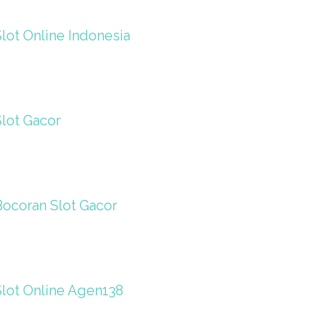
lot Online Indonesia
Slot Gacor
Bocoran Slot Gacor
Slot Online Agen138