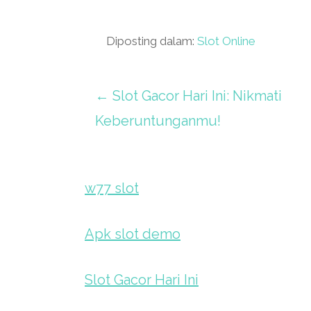
Diposting dalam:
Slot Online
Navigasi
← Slot Gacor Hari Ini: Nikmati
Keberuntunganmu!
pos
w77 slot
Apk slot demo
Slot Gacor Hari Ini