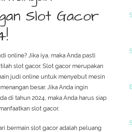
gan Slot Gacor
S
4!
i online? Jika iya, maka Anda pasti
stilah slot gacor. Slot gacor merupakan
main judi online untuk menyebut mesin
menangan besar. Jika Anda ingin
 di tahun 2024, maka Anda harus siap
manfaatkan slot gacor.
ri bermain slot gacor adalah peluang