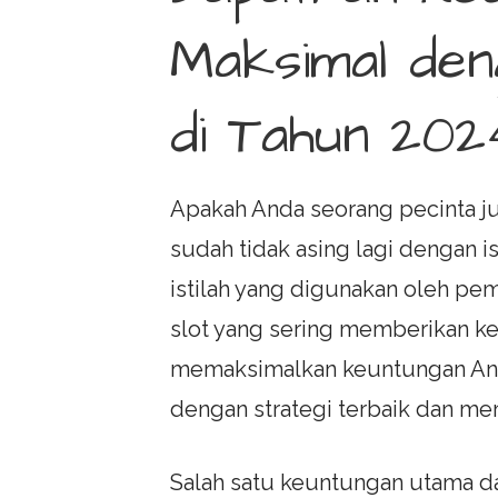
Maksimal den
di Tahun 202
Apakah Anda seorang pecinta jud
sudah tidak asing lagi dengan i
istilah yang digunakan oleh pe
slot yang sering memberikan ke
memaksimalkan keuntungan Anda
dengan strategi terbaik dan me
Salah satu keuntungan utama da