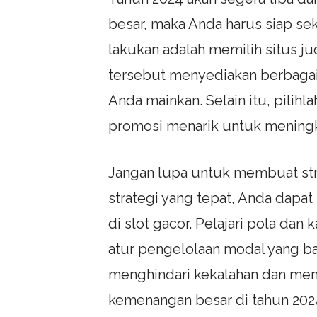
besar, maka Anda harus siap sek
lakukan adalah memilih situs jud
tersebut menyediakan berbagai 
Anda mainkan. Selain itu, pilih
promosi menarik untuk mening
Jangan lupa untuk membuat str
strategi yang tepat, Anda dap
di slot gacor. Pelajari pola dan 
atur pengelolaan modal yang ba
menghindari kekalahan dan men
kemenangan besar di tahun 202