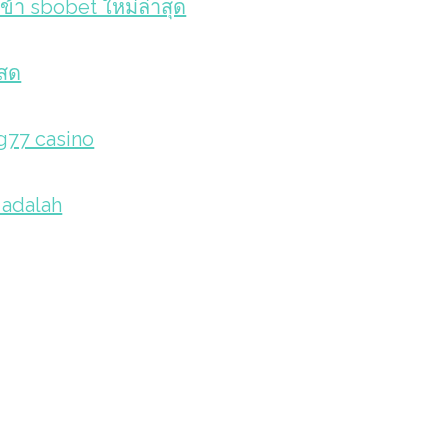
ข้า sbobet ใหม่ล่าสุด
สด
g77 casino
 adalah