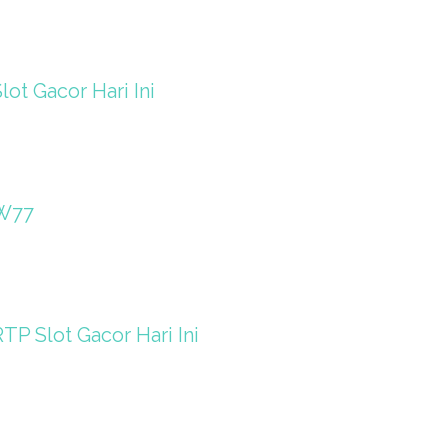
lot Gacor Hari Ini
W77
TP Slot Gacor Hari Ini