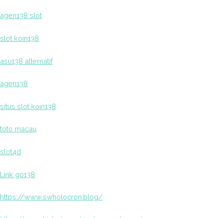
agen138 slot
slot koin138
asu138 alternatif
agen138
situs slot koin138
toto macau
slot4d
Link go138
https://www.swholocron.blog/