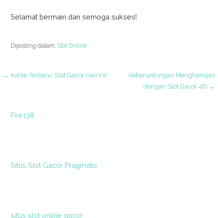
Selamat bermain dan semoga sukses!
Diposting dalam:
Slot Online
N
← Kabar Terbaru: Slot Gacor Hari Ini!
Keberuntungan Menghampiri
dengan Slot Gacor 4D →
a
Fire138
v
i
Situs Slot Gacor Pragmatic
g
situs slot online gacor