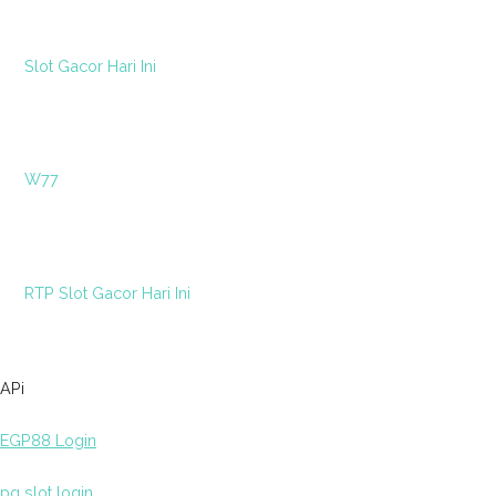
Slot Gacor Hari Ini
W77
RTP Slot Gacor Hari Ini
APi
EGP88 Login
pg slot login