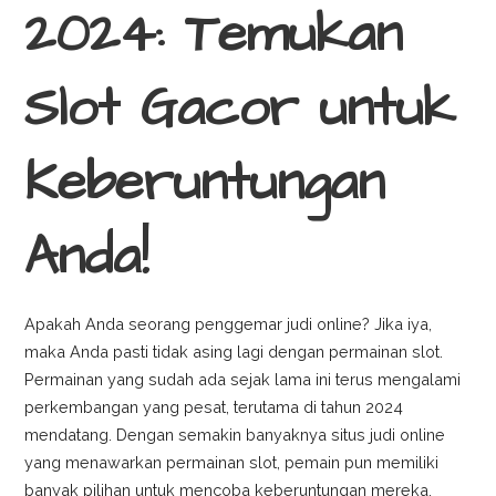
2024: Temukan
Slot Gacor untuk
Keberuntungan
Anda!
Apakah Anda seorang penggemar judi online? Jika iya,
maka Anda pasti tidak asing lagi dengan permainan slot.
Permainan yang sudah ada sejak lama ini terus mengalami
perkembangan yang pesat, terutama di tahun 2024
mendatang. Dengan semakin banyaknya situs judi online
yang menawarkan permainan slot, pemain pun memiliki
banyak pilihan untuk mencoba keberuntungan mereka.