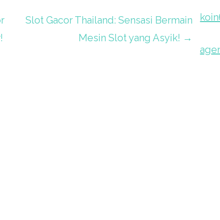
koin
r
Slot Gacor Thailand: Sensasi Bermain
!
Mesin Slot yang Asyik! →
agen