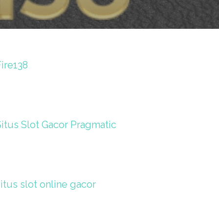
Fire138
Situs Slot Gacor Pragmatic
itus slot online gacor