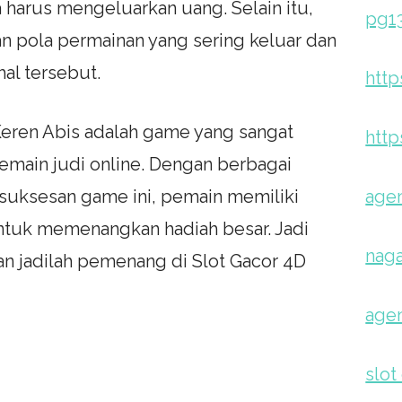
 harus mengeluarkan uang. Selain itu,
pg13
n pola permainan yang sering keluar dan
al tersebut.
http
Keren Abis adalah game yang sangat
http
emain judi online. Dengan berbagai
kesuksesan game ini, pemain memiliki
age
ntuk memenangkan hadiah besar. Jadi
naga
n jadilah pemenang di Slot Gacor 4D
agen
slot