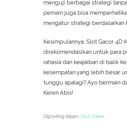
menguji berbagai strategi tanpa
pemain juga bisa memperhatika
mengatur strategi berdasarkan h
Kesimpulannya, Slot Gacor 4D 
direkomendasikan untuk para p
rahasia dan keajaiban di balik 
kesempatan yang lebih besar u
tunggu apalagi? Ayo bermain da
Keren Abis!
Diposting dalam:
Slot Online