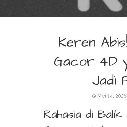
Keren Abis!
Gacor 4D y
Jadi 
Mei 14, 2026
Rahasia di Bali