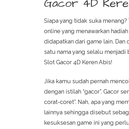
Gacor 4D Keren
Siapa yang tidak suka menang?
online yang menawarkan hadiah 
didapatkan dari game lain. Dan d
satu nama yang selalu menjadi b
Slot Gacor 4D Keren Abis!
Jika kamu sudah pernah mencoba
dengan istilah “gacor”. Gacor s
corat-coret”. Nah, apa yang m
lainnya sehingga disebut sebaga
kesuksesan game ini yang perlu