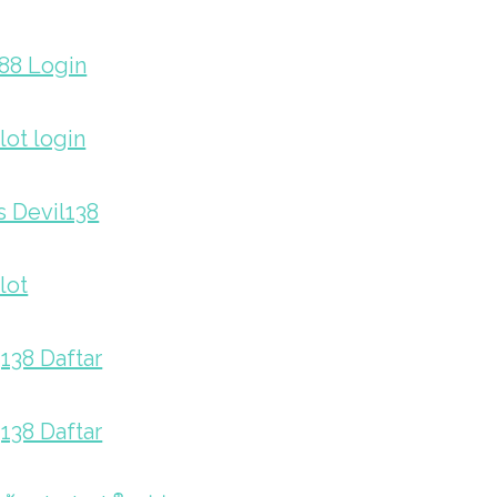
88 Login
lot login
s Devil138
lot
138 Daftar
138 Daftar