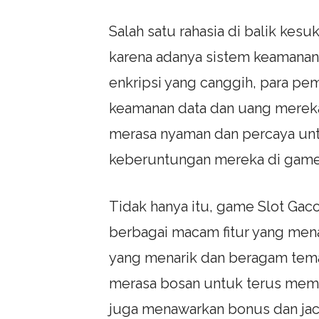
Salah satu rahasia di balik kes
karena adanya sistem keamanan
enkripsi yang canggih, para pem
keamanan data dan uang mereka
merasa nyaman dan percaya un
keberuntungan mereka di game 
Tidak hanya itu, game Slot Gac
berbagai macam fitur yang men
yang menarik dan beragam tema
merasa bosan untuk terus memut
juga menawarkan bonus dan ja