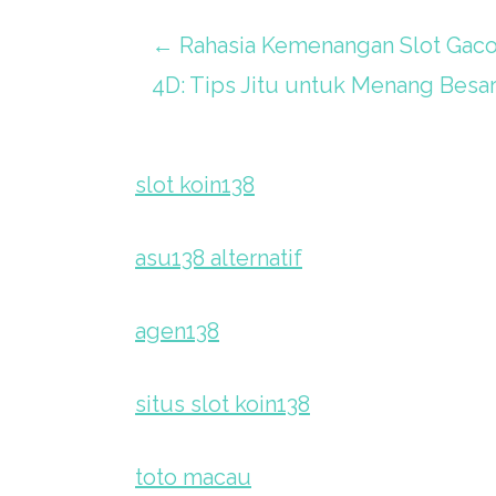
Navigasi
← Rahasia Kemenangan Slot Gaco
4D: Tips Jitu untuk Menang Besar
pos
slot koin138
asu138 alternatif
agen138
situs slot koin138
toto macau