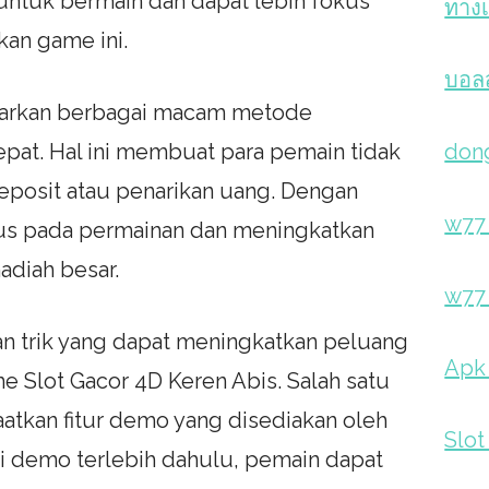
 untuk bermain dan dapat lebih fokus
ทางเ
an game ini.
บอล
awarkan berbagai macam metode
at. Hal ini membuat para pemain tidak
don
eposit atau penarikan uang. Dengan
w77
kus pada permainan dan meningkatkan
diah besar.
w77 
dan trik yang dapat meningkatkan peluang
Apk
Slot Gacor 4D Keren Abis. Salah satu
atkan fitur demo yang disediakan oleh
Slot
i demo terlebih dahulu, pemain dapat