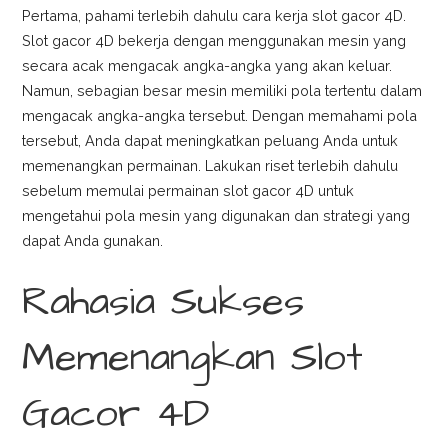
Pertama, pahami terlebih dahulu cara kerja slot gacor 4D.
Slot gacor 4D bekerja dengan menggunakan mesin yang
secara acak mengacak angka-angka yang akan keluar.
Namun, sebagian besar mesin memiliki pola tertentu dalam
mengacak angka-angka tersebut. Dengan memahami pola
tersebut, Anda dapat meningkatkan peluang Anda untuk
memenangkan permainan. Lakukan riset terlebih dahulu
sebelum memulai permainan slot gacor 4D untuk
mengetahui pola mesin yang digunakan dan strategi yang
dapat Anda gunakan.
Rahasia Sukses
Memenangkan Slot
Gacor 4D