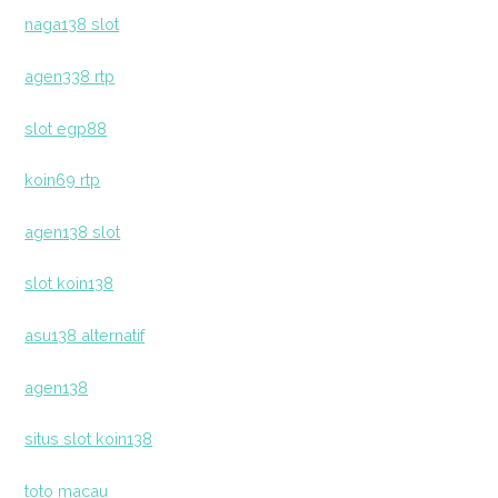
naga138 slot
agen338 rtp
slot egp88
koin69 rtp
agen138 slot
slot koin138
asu138 alternatif
agen138
situs slot koin138
toto macau