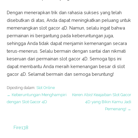
Dengan menerapkan trik dan rahasia sukses yang telah
disebutkan di atas, Anda dapat meningkatkan peluang untuk
memenangkan slot gacor 4D. Namun, selalu ingat bahwa
permainan ini bergantung pada keberuntungan juga,
sehingga Anda tidak dapat menjamin kemenangan secara
terus-menerus. Selalu bermain dengan santai dan nikmati
keseruan dari permainan slot gacor 4D. Semoga tips ini
dapat membantu Anda meraih kemenangan besar di slot
gacor 4D. Selamat bermain dan semoga beruntung!
Diposting dalam:
Slot Online
N
← Keberuntungan Menghampiri
Keren Abis! Keajaiban Slot Gacor
dengan Slot Gacor 4D
4D yang Bikin Kamu Jadi
Pemenang! →
a
Fire138
v