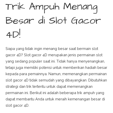
Trik Ampuh Menang
Besar di Slot Gacor
4D!
Siapa yang tidak ingin menang besar saat bermain slot
gacor 4D? Slot gacor 4D merupakan jenis permainan slot
yang sedang populer saat ini. Tidak hanya menyenangkan,
tetapi juga memiliki potensi untuk memberikan hadiah besar
kepada para pemainnya. Namun, memenangkan permainan
slot gacor 4D tidak semudah yang dibayangkan. Dibutuhkan
strategi dan trik tertentu untuk dapat memenangkan
permainan ini. Berikut ini adalah beberapa trik ampuh yang
dapat membantu Anda untuk meraih kemenangan besar di
slot gacor 4D.